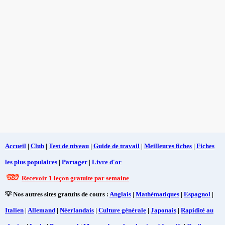
Accueil
|
Club
|
Test de niveau
|
Guide de travail
|
Meilleures fiches
|
Fiches
les plus populaires
|
Partager
|
Livre d'or
Recevoir 1 leçon gratuite par semaine
💡 Nos autres sites gratuits de cours :
Anglais
|
Mathématiques
|
Espagnol
|
Italien
|
Allemand
|
Néerlandais
|
Culture générale
|
Japonais
|
Rapidité au