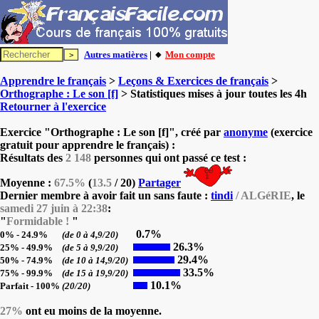
Autres matières
| 🔸
Mon compte
Apprendre le français
>
Leçons & Exercices de français
>
Orthographe : Le son [f]
> Statistiques mises à jour toutes les 4h
Retourner à l'exercice
Exercice "Orthographe : Le son [f]", créé par
anonyme
(exercice
gratuit pour apprendre le français) :
Résultats des
2 148
personnes qui ont passé ce test :
Moyenne :
67.5%
(
13.5
/ 20)
Partager
Dernier membre à avoir fait un sans faute :
tindi
/ ALGéRIE
, le
samedi 27 juin à 22:38
:
"
Formidable !
"
0.7%
0% - 24.9%
(de 0 à 4,9/20)
26.3%
25% - 49.9%
(de 5 à 9,9/20)
29.4%
50% - 74.9%
(de 10 à 14,9/20)
33.5%
75% - 99.9%
(de 15 à 19,9/20)
10.1%
Parfait - 100%
(20/20)
27%
ont eu moins de la moyenne.