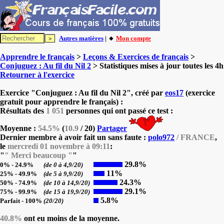
Autres matières
| 🔸
Mon compte
Apprendre le français
>
Leçons & Exercices de français
>
Conjuguez : Au fil du Nil 2
> Statistiques mises à jour toutes les 4h
Retourner à l'exercice
Exercice "Conjuguez : Au fil du Nil 2", créé par
eos17
(exercice
gratuit pour apprendre le français) :
Résultats des
1 051
personnes qui ont passé ce test :
Moyenne :
54.5%
(
10.9
/ 20)
Partager
Dernier membre à avoir fait un sans faute :
polo972
/ FRANCE
,
le
mercredi 01 novembre à 09:11
:
"
" Merci beaucoup "
"
29.8%
0% - 24.9%
(de 0 à 4,9/20)
11%
25% - 49.9%
(de 5 à 9,9/20)
24.3%
50% - 74.9%
(de 10 à 14,9/20)
29.1%
75% - 99.9%
(de 15 à 19,9/20)
5.8%
Parfait - 100%
(20/20)
40.8%
ont eu moins de la moyenne.