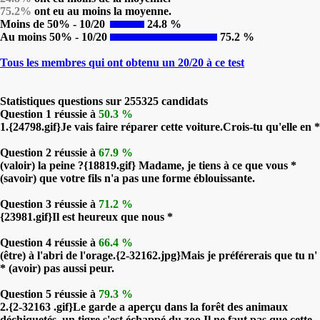
75.2%
ont eu au moins la moyenne.
Moins de 50% - 10/20
24.8 %
Au moins 50% - 10/20
75.2 %
Tous les membres qui ont obtenu un 20/20 à ce test
Statistiques questions sur 255325 candidats
Question 1 réussie à
50.3 %
1.{24798.gif}Je vais faire réparer cette voiture.Crois-tu qu'elle en *
Question 2 réussie à
67.9 %
(valoir) la peine ?{18819.gif} Madame, je tiens à ce que vous *
(savoir) que votre fils n'a pas une forme éblouissante.
Question 3 réussie à
71.2 %
{23981.gif}Il est heureux que nous *
Question 4 réussie à
66.4 %
(être) à l'abri de l'orage.{2-32162.jpg}Mais je préférerais que tu n'
* (avoir) pas aussi peur.
Question 5 réussie à
79.3 %
2.{2-32163 .gif}Le garde a aperçu dans la forêt des animaux
déchiquetés, un tigre s'est échappé du zoo.Il ne faut pas que cette