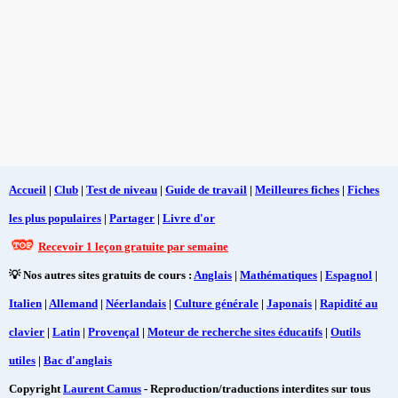
Accueil
|
Club
|
Test de niveau
|
Guide de travail
|
Meilleures fiches
|
Fiches
les plus populaires
|
Partager
|
Livre d'or
Recevoir 1 leçon gratuite par semaine
💡 Nos autres sites gratuits de cours :
Anglais
|
Mathématiques
|
Espagnol
|
Italien
|
Allemand
|
Néerlandais
|
Culture générale
|
Japonais
|
Rapidité au
clavier
|
Latin
|
Provençal
|
Moteur de recherche sites éducatifs
|
Outils
utiles
|
Bac d'anglais
Copyright
Laurent Camus
- Reproduction/traductions interdites sur tous