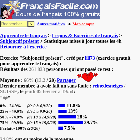
Autres matières
| 🔸
Mon compte
Apprendre le français
>
Leçons & Exercices de français
>
Subjonctif présent
> Statistiques mises à jour toutes les 4h
Retourner à l'exercice
Exercice "Subjonctif présent", créé par
lili73
(exercice gratuit
pour apprendre le français) :
Résultats des
261 833
personnes qui ont passé ce test :
Moyenne :
66%
(
13.2
/ 20)
Partager
Dernier membre à avoir fait un sans faute :
reinedesneiges
/
SUISSE
, le
jeudi 05 février à 19:54
:
"
❤️
"
11.8%
0% - 24.9%
(de 0 à 4,9/20)
13%
25% - 49.9%
(de 5 à 9,9/20)
28%
50% - 74.9%
(de 10 à 14,9/20)
39.7%
75% - 99.9%
(de 15 à 19,9/20)
7.5%
Parfait - 100%
(20/20)
24.8%
ont eu moins de la moyenne.