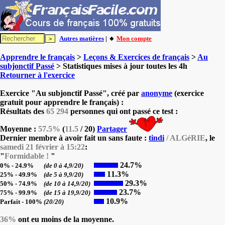
Autres matières
| 🔸
Mon compte
Apprendre le français
>
Leçons & Exercices de français
>
Au
subjonctif Passé
> Statistiques mises à jour toutes les 4h
Retourner à l'exercice
Exercice "Au subjonctif Passé", créé par
anonyme
(exercice
gratuit pour apprendre le français) :
Résultats des
65 294
personnes qui ont passé ce test :
Moyenne :
57.5%
(
11.5
/ 20)
Partager
Dernier membre à avoir fait un sans faute :
tindi
/ ALGéRIE
, le
samedi 21 février à 15:22
:
"
Formidable !
"
24.7%
0% - 24.9%
(de 0 à 4,9/20)
11.3%
25% - 49.9%
(de 5 à 9,9/20)
29.3%
50% - 74.9%
(de 10 à 14,9/20)
23.7%
75% - 99.9%
(de 15 à 19,9/20)
10.9%
Parfait - 100%
(20/20)
36%
ont eu moins de la moyenne.