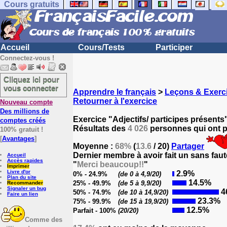
Cours gratuits
Accueil
Cours/Tests
Participer
Connectez-vous !
Cliquez ici pour
vous connecter
Apprendre le français
>
Leçons & Exerci
Retourner à l'exercice
Nouveau compte
Des millions de
Exercice "Adjectifs/ participes présents
comptes créés
Résultats des
4 026
personnes qui ont pa
100% gratuit !
[
Avantages
]
Moyenne :
68%
(
13.6
/ 20)
Partager
Dernier membre à avoir fait un sans faut
Accueil
Accès rapides
"
Merci beaucoup!!
"
Imprimer
Livre d'or
2.9%
0% - 24.9%
(de 0 à 4,9/20)
Plan du site
14.5%
25% - 49.9%
(de 5 à 9,9/20)
Recommander
Signaler un bug
4
50% - 74.9%
(de 10 à 14,9/20)
Faire un lien
23.3%
75% - 99.9%
(de 15 à 19,9/20)
12.5%
Parfait - 100%
(20/20)
Comme des