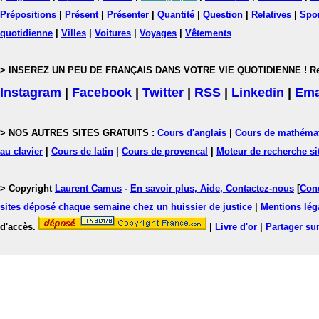
Prépositions
|
Présent
|
Présenter
|
Quantité
|
Question
|
Relatives
|
Spo
quotidienne
|
Villes
|
Voitures
|
Voyages
|
Vêtements
> INSEREZ UN PEU DE FRANÇAIS DANS VOTRE VIE QUOTIDIENNE ! Rejoig
Instagram
|
Facebook
|
Twitter
|
RSS
|
Linkedin
|
Ema
> NOS AUTRES SITES GRATUITS :
Cours d'anglais
|
Cours de mathéma
au clavier
|
Cours de latin
|
Cours de provencal
|
Moteur de recherche si
> Copyright
Laurent Camus
-
En savoir plus, Aide, Contactez-nous
[
Cond
sites déposé chaque semaine chez un huissier de justice
|
Mentions léga
d'accès.
|
Livre d'or
|
Partager sur