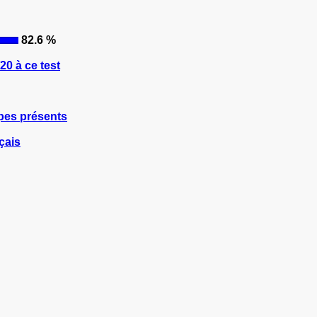
82.6 %
0 à ce test
ipes présents
çais