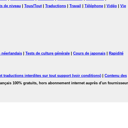
ts de niveau
|
Tous/Tout
|
Traductions
|
Travail
|
Téléphone
|
Vidéo
|
Vie
 néerlandais
|
Tests de culture générale
|
Cours de japonais
|
Rapidité
 traductions interdites sur tout support (voir conditions)
|
Contenu des
français 100% gratuits, hors abonnement internet auprès d'un fournisseur