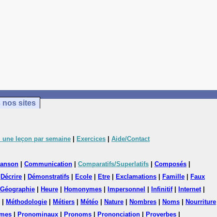
 nos sites
 une leçon par semaine
|
Exercices
|
Aide/Contact
anson
|
Communication
|
Comparatifs/Superlatifs
|
Composés
|
|
Décrire
|
Démonstratifs
|
Ecole
|
Etre
|
Exclamations
|
Famille
|
Faux
Géographie
|
Heure
|
Homonymes
|
Impersonnel
|
Infinitif
|
Internet
|
|
Méthodologie
|
Métiers
|
Météo
|
Nature
|
Nombres
|
Noms
|
Nourriture
mes
|
Pronominaux
|
Pronoms
|
Prononciation
|
Proverbes
|