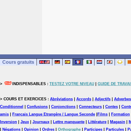
Cours gratuits
>
INDISPENSABLES :
TESTEZ VOTRE NIVEAU
|
GUIDE DE TRAVAI
> COURS ET EXERCICES :
Abréviations
|
Accords
|
Adjectifs
|
Adverbes
Conditionnel
|
Confusions
|
Conjonctions
|
Connecteurs
|
Contes
|
Contr
amis
|
Français Langue Etrangère / Langue Seconde
|
Films
|
Formation
Inversion
|
Jeux
|
Journaux
|
Lettre manquante
|
Littérature
|
Magasin
|
M
|
Négations
|
Opinion
|
Ordres
|
Orthographe
|
Participes
|
Particules
|
P