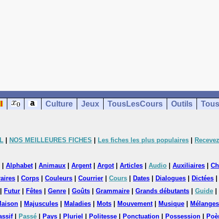
Culture
Jeux
TousLesCours
Outils
Tous
L
|
NOS MEILLEURES FICHES
|
Les fiches les plus populaires
|
Recevez
|
Alphabet
|
Animaux
|
Argent
|
Argot
|
Articles
|
Audio
|
Auxiliaires
|
Ch
aires
|
Corps
|
Couleurs
|
Courrier
|
Cours
|
Dates
|
Dialogues
|
Dictées
|
Futur
|
Fêtes
|
Genre
|
Goûts
|
Grammaire
|
Grands débutants
|
Guide
|
aison
|
Majuscules
|
Maladies
|
Mots
|
Mouvement
|
Musique
|
Mélanges
assif
|
Passé
|
Pays
|
Pluriel
|
Politesse
|
Ponctuation
|
Possession
|
Poè