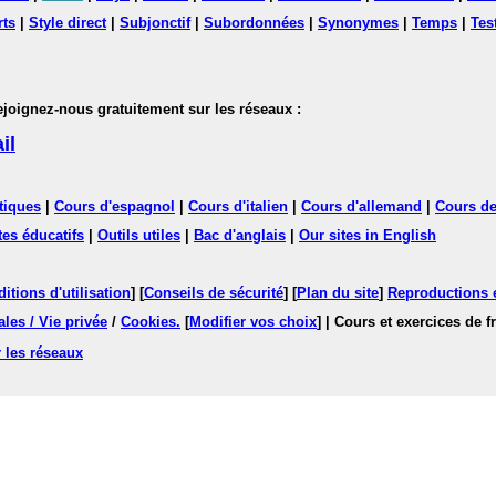
rts
|
Style direct
|
Subjonctif
|
Subordonnées
|
Synonymes
|
Temps
|
Tes
nez-nous gratuitement sur les réseaux :
il
tiques
|
Cours d'espagnol
|
Cours d'italien
|
Cours d'allemand
|
Cours de
tes éducatifs
|
Outils utiles
|
Bac d'anglais
|
Our sites in English
itions d'utilisation
] [
Conseils de sécurité
] [
Plan du site
]
Reproductions et
les / Vie privée
/
Cookies
.
[
Modifier vos choix
]
| Cours et exercices de 
 les réseaux