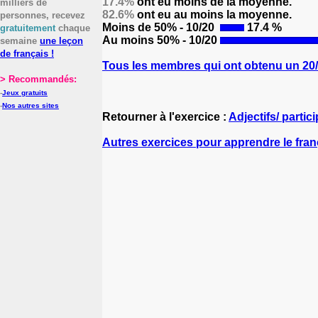
17.4%
ont eu moins de la moyenne.
milliers de
82.6%
ont eu au moins la moyenne.
personnes, recevez
Moins de 50% - 10/20
17.4 %
gratuitement
chaque
Au moins 50% - 10/20
semaine
une leçon
de français !
Tous les membres qui ont obtenu un 20/2
> Recommandés:
-
Jeux gratuits
-
Nos autres sites
Retourner à l'exercice :
Adjectifs/ partic
Autres exercices pour apprendre le fran