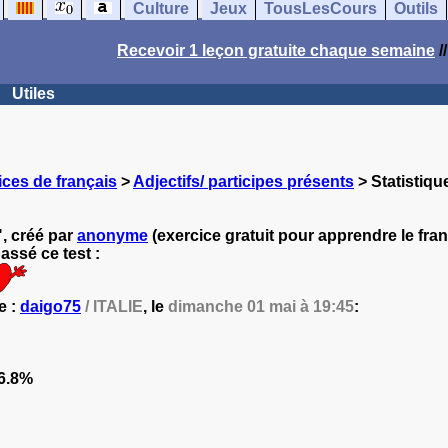
Culture
Jeux
TousLesCours
Outils
Recevoir 1 leçon gratuite chaque semaine
/
Utiles
ces de français
>
Adjectifs/ participes présents
> Statistiqu
", créé par
anonyme
(exercice gratuit pour apprendre le fran
ssé ce test :
e :
daigo75
/ ITALIE
, le
dimanche 01 mai à 19:45
:
6.8%