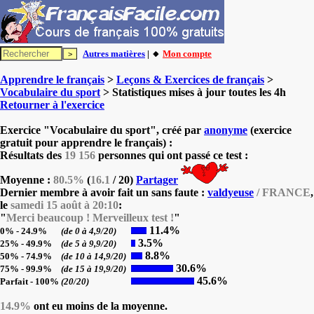
Autres matières
| 🔸
Mon compte
Apprendre le français
>
Leçons & Exercices de français
>
Vocabulaire du sport
> Statistiques mises à jour toutes les 4h
Retourner à l'exercice
Exercice "Vocabulaire du sport", créé par
anonyme
(exercice
gratuit pour apprendre le français) :
Résultats des
19 156
personnes qui ont passé ce test :
Moyenne :
80.5%
(
16.1
/ 20)
Partager
Dernier membre à avoir fait un sans faute :
valdyeuse
/ FRANCE
,
le
samedi 15 août à 20:10
:
"
Merci beaucoup ! Merveilleux test !
"
11.4%
0% - 24.9%
(de 0 à 4,9/20)
3.5%
25% - 49.9%
(de 5 à 9,9/20)
8.8%
50% - 74.9%
(de 10 à 14,9/20)
30.6%
75% - 99.9%
(de 15 à 19,9/20)
45.6%
Parfait - 100%
(20/20)
14.9%
ont eu moins de la moyenne.