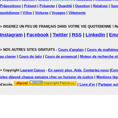
Prépositions
|
Présent
|
Présenter
|
Quantité
|
Question
|
Relatives
|
Spo
quotidienne
|
Villes
|
Voitures
|
Voyages
|
Vêtements
> INSEREZ UN PEU DE FRANÇAIS DANS VOTRE VIE QUOTIDIENNE ! Rejoig
Instagram
|
Facebook
|
Twitter
|
RSS
|
Linkedin
|
Ema
> NOS AUTRES SITES GRATUITS :
Cours d'anglais
|
Cours de mathéma
au clavier
|
Cours de latin
|
Cours de provencal
|
Moteur de recherche si
> Copyright
Laurent Camus
-
En savoir plus, Aide, Contactez-nous
[
Cond
sites déposé chaque semaine chez un huissier de justice
|
Mentions léga
d'accès.
|
Livre d'or
|
Partager sur