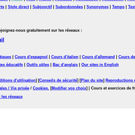
rts
|
Style direct
|
Subjonctif
|
Subordonnées
|
Synonymes
|
Temps
|
Tes
nez-nous gratuitement sur les réseaux :
il
tiques
|
Cours d'espagnol
|
Cours d'italien
|
Cours d'allemand
|
Cours de
tes éducatifs
|
Outils utiles
|
Bac d'anglais
|
Our sites in English
itions d'utilisation
] [
Conseils de sécurité
] [
Plan du site
]
Reproductions et
les / Vie privée
/
Cookies
.
[
Modifier vos choix
]
| Cours et exercices de 
 les réseaux