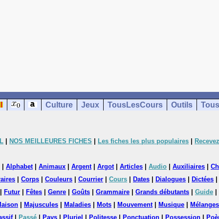
Culture
Jeux
TousLesCours
Outils
Tous
L
|
NOS MEILLEURES FICHES
|
Les fiches les plus populaires
|
Recevez
|
Alphabet
|
Animaux
|
Argent
|
Argot
|
Articles
|
Audio
|
Auxiliaires
|
Ch
aires
|
Corps
|
Couleurs
|
Courrier
|
Cours
|
Dates
|
Dialogues
|
Dictées
|
Futur
|
Fêtes
|
Genre
|
Goûts
|
Grammaire
|
Grands débutants
|
Guide
|
aison
|
Majuscules
|
Maladies
|
Mots
|
Mouvement
|
Musique
|
Mélanges
assif
|
Passé
|
Pays
|
Pluriel
|
Politesse
|
Ponctuation
|
Possession
|
Poè