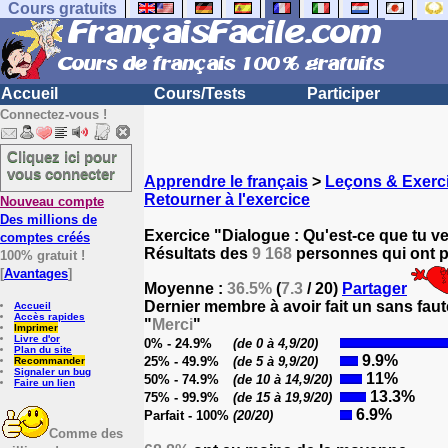
Cours gratuits
Accueil
Cours/Tests
Participer
Connectez-vous !
Cliquez ici pour
vous connecter
Apprendre le français
>
Leçons & Exerci
Retourner à l'exercice
Nouveau compte
Des millions de
Exercice "Dialogue : Qu'est-ce que tu ve
comptes créés
Résultats des
9 168
personnes qui ont pa
100% gratuit !
[
Avantages
]
Moyenne :
36.5%
(
7.3
/ 20)
Partager
Dernier membre à avoir fait un sans faut
Accueil
Accès rapides
"
Merci
"
Imprimer
Livre d'or
0% - 24.9%
(de 0 à 4,9/20)
Plan du site
9.9%
25% - 49.9%
(de 5 à 9,9/20)
Recommander
Signaler un bug
11%
50% - 74.9%
(de 10 à 14,9/20)
Faire un lien
13.3%
75% - 99.9%
(de 15 à 19,9/20)
6.9%
Parfait - 100%
(20/20)
Comme des