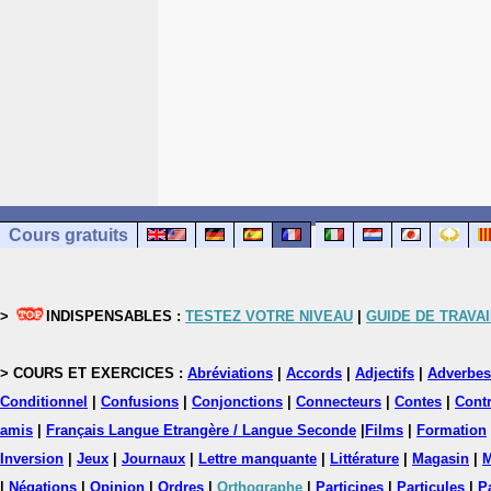
Cours gratuits
>
INDISPENSABLES :
TESTEZ VOTRE NIVEAU
|
GUIDE DE TRAVAI
> COURS ET EXERCICES :
Abréviations
|
Accords
|
Adjectifs
|
Adverbes
Conditionnel
|
Confusions
|
Conjonctions
|
Connecteurs
|
Contes
|
Contr
amis
|
Français Langue Etrangère / Langue Seconde
|
Films
|
Formation
Inversion
|
Jeux
|
Journaux
|
Lettre manquante
|
Littérature
|
Magasin
|
M
|
Négations
|
Opinion
|
Ordres
|
Orthographe
|
Participes
|
Particules
|
P