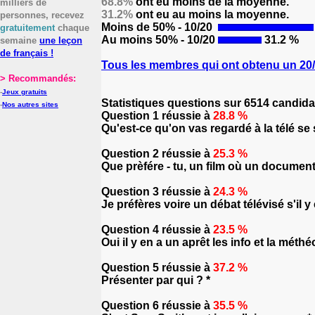
68.8%
ont eu moins de la moyenne.
milliers de
31.2%
ont eu au moins la moyenne.
personnes, recevez
Moins de 50% - 10/20
gratuitement
chaque
Au moins 50% - 10/20
31.2 %
semaine
une leçon
de français !
Tous les membres qui ont obtenu un 20/2
> Recommandés:
-
Jeux gratuits
Statistiques questions sur 6514 candida
-
Nos autres sites
Question 1 réussie à
28.8 %
Qu'est-ce qu'on vas regardé à la télé se s
Question 2 réussie à
25.3 %
Que prèfére - tu, un film où un document
Question 3 réussie à
24.3 %
Je préfères voire un débat télévisé s'il y 
Question 4 réussie à
23.5 %
Oui il y en a un aprêt les info et la méthéo
Question 5 réussie à
37.2 %
Présenter par qui ? *
Question 6 réussie à
35.5 %