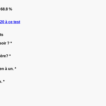
68.8 %
0 à ce test
ts
oir ? *
ère? *
en à un. *
. *