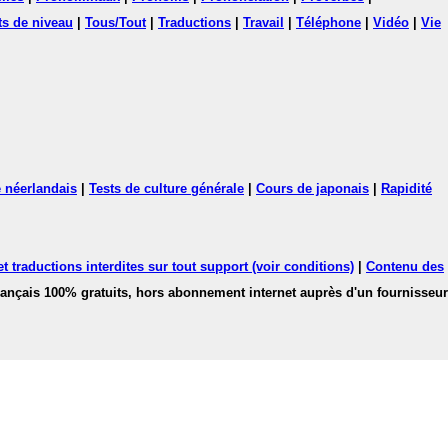
ts de niveau
|
Tous/Tout
|
Traductions
|
Travail
|
Téléphone
|
Vidéo
|
Vie
 néerlandais
|
Tests de culture générale
|
Cours de japonais
|
Rapidité
 traductions interdites sur tout support (voir conditions)
|
Contenu des
français 100% gratuits, hors abonnement internet auprès d'un fournisseur