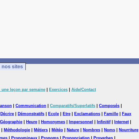
 nos sites
 une leçon par semaine
|
Exercices
|
Aide/Contact
anson
|
Communication
|
Comparatifs/Superlatifs
|
Composés
|
|
Décrire
|
Démonstratifs
|
Ecole
|
Etre
|
Exclamations
|
Famille
|
Faux
Géographie
|
Heure
|
Homonymes
|
Impersonnel
|
Infinitif
|
Internet
|
|
Méthodologie
|
Métiers
|
Météo
|
Nature
|
Nombres
|
Noms
|
Nourriture
mes
|
Pronominaux
|
Pronoms
|
Prononciation
|
Proverbes
|