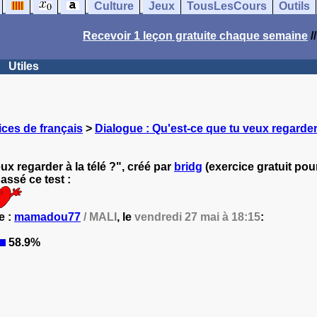
Culture
Jeux
TousLesCours
Outils
Recevoir 1 leçon gratuite chaque semaine
/
Utiles
ces de français
>
Dialogue : Qu'est-ce que tu veux regarder 
ux regarder à la télé ?", créé par
bridg
(exercice gratuit pour
ssé ce test :
e :
mamadou77
/ MALI
, le
vendredi 27 mai à 18:15
:
58.9%