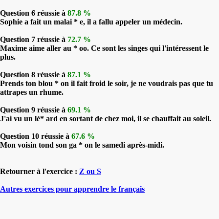
Question 6 réussie à
87.8 %
Sophie a fait un malai * e, il a fallu appeler un médecin.
Question 7 réussie à
72.7 %
Maxime aime aller au * oo. Ce sont les singes qui l'intéressent le
plus.
Question 8 réussie à
87.1 %
Prends ton blou * on il fait froid le soir, je ne voudrais pas que tu
attrapes un rhume.
Question 9 réussie à
69.1 %
J'ai vu un lé* ard en sortant de chez moi, il se chauffait au soleil.
Question 10 réussie à
67.6 %
Mon voisin tond son ga * on le samedi après-midi.
Retourner à l'exercice :
Z ou S
Autres exercices pour apprendre le français