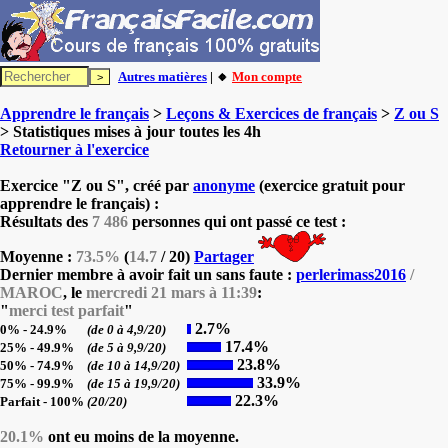
Autres matières
| 🔸
Mon compte
Apprendre le français
>
Leçons & Exercices de français
>
Z ou S
> Statistiques mises à jour toutes les 4h
Retourner à l'exercice
Exercice "Z ou S", créé par
anonyme
(exercice gratuit pour
apprendre le français) :
Résultats des
7 486
personnes qui ont passé ce test :
Moyenne :
73.5%
(
14.7
/ 20)
Partager
Dernier membre à avoir fait un sans faute :
perlerimass2016
/
MAROC
, le
mercredi 21 mars à 11:39
:
"
merci test parfait
"
2.7%
0% - 24.9%
(de 0 à 4,9/20)
17.4%
25% - 49.9%
(de 5 à 9,9/20)
23.8%
50% - 74.9%
(de 10 à 14,9/20)
33.9%
75% - 99.9%
(de 15 à 19,9/20)
22.3%
Parfait - 100%
(20/20)
20.1%
ont eu moins de la moyenne.