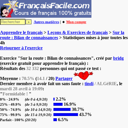
Autres matières
| 🔸
Mon compte
Apprendre le français
>
Leçons & Exercices de français
>
Sur la
route : Bilan de connaissances
> Statistiques mises à jour toutes les
4h
Retourner à l'exercice
Exercice "Sur la route : Bilan de connaissances", créé par
bridg
(exercice gratuit pour apprendre le français) :
Résultats des
32 332
personnes qui ont passé ce test :
Moyenne :
70.5%
(
14.1
/ 20)
Partager
Dernier membre à avoir fait un sans faute :
tindi
/ ALGéRIE
, le
mardi 28 avril à 19:09
:
"
Formidable !
"
2.2%
0% - 24.9%
(de 0 à 4,9/20)
16.9%
25% - 49.9%
(de 5 à 9,9/20)
30.7%
50% - 74.9%
(de 10 à 14,9/20)
43.7%
75% - 99.9%
(de 15 à 19,9/20)
6.5%
Parfait - 100%
(20/20)