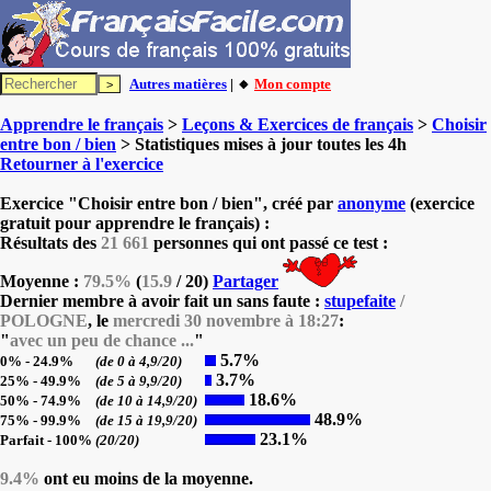
Autres matières
| 🔸
Mon compte
Apprendre le français
>
Leçons & Exercices de français
>
Choisir
entre bon / bien
> Statistiques mises à jour toutes les 4h
Retourner à l'exercice
Exercice "Choisir entre bon / bien", créé par
anonyme
(exercice
gratuit pour apprendre le français) :
Résultats des
21 661
personnes qui ont passé ce test :
Moyenne :
79.5%
(
15.9
/ 20)
Partager
Dernier membre à avoir fait un sans faute :
stupefaite
/
POLOGNE
, le
mercredi 30 novembre à 18:27
:
"
avec un peu de chance ...
"
5.7%
0% - 24.9%
(de 0 à 4,9/20)
3.7%
25% - 49.9%
(de 5 à 9,9/20)
18.6%
50% - 74.9%
(de 10 à 14,9/20)
48.9%
75% - 99.9%
(de 15 à 19,9/20)
23.1%
Parfait - 100%
(20/20)
9.4%
ont eu moins de la moyenne.