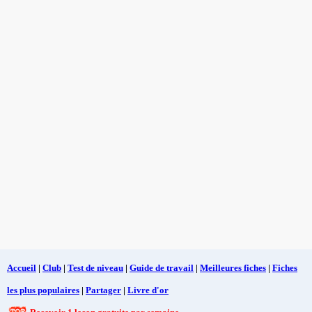
Accueil
|
Club
|
Test de niveau
|
Guide de travail
|
Meilleures fiches
|
Fiches
les plus populaires
|
Partager
|
Livre d'or