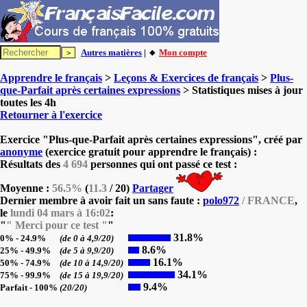
Autres matières
| 🔸
Mon compte
Apprendre le français
>
Leçons & Exercices de français
>
Plus-
que-Parfait après certaines expressions
> Statistiques mises à jour
toutes les 4h
Retourner à l'exercice
Exercice "Plus-que-Parfait après certaines expressions", créé par
anonyme
(exercice gratuit pour apprendre le français) :
Résultats des
4 694
personnes qui ont passé ce test :
Moyenne :
56.5%
(
11.3
/ 20)
Partager
Dernier membre à avoir fait un sans faute :
polo972
/ FRANCE
,
le
lundi 04 mars à 16:02
:
"
" Merci pour ce test "
"
31.8%
0% - 24.9%
(de 0 à 4,9/20)
8.6%
25% - 49.9%
(de 5 à 9,9/20)
16.1%
50% - 74.9%
(de 10 à 14,9/20)
34.1%
75% - 99.9%
(de 15 à 19,9/20)
9.4%
Parfait - 100%
(20/20)