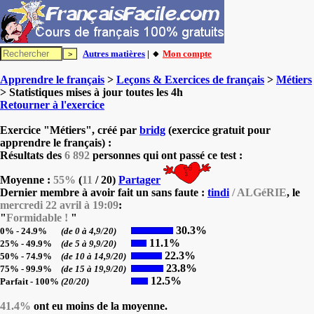
Autres matières
| 🔸
Mon compte
Apprendre le français
>
Leçons & Exercices de français
>
Métiers
> Statistiques mises à jour toutes les 4h
Retourner à l'exercice
Exercice "Métiers", créé par
bridg
(exercice gratuit pour
apprendre le français) :
Résultats des
6 892
personnes qui ont passé ce test :
Moyenne :
55%
(
11
/ 20)
Partager
Dernier membre à avoir fait un sans faute :
tindi
/ ALGéRIE
, le
mercredi 22 avril à 19:09
:
"
Formidable !
"
30.3%
0% - 24.9%
(de 0 à 4,9/20)
11.1%
25% - 49.9%
(de 5 à 9,9/20)
22.3%
50% - 74.9%
(de 10 à 14,9/20)
23.8%
75% - 99.9%
(de 15 à 19,9/20)
12.5%
Parfait - 100%
(20/20)
41.4%
ont eu moins de la moyenne.