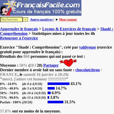
Autres matières
| 🔸
Mon compte
Apprendre le français
>
Leçons & Exercices de français
>
Shadé :
Compréhension
> Statistiques mises à jour toutes les 4h
Retourner à l'exercice
Exercice "Shadé : Compréhension", créé par
valdyeuse
(exercice
gratuit pour apprendre le français) :
Résultats des
868
personnes qui ont passé ce test :
Moyenne :
50%
(
10
/ 20)
Partager
Dernier membre à avoir fait un sans faute :
chocolatcitron
/
FRANCE
, le
samedi 16 janvier à 20:29
:
"
merci, j'adore cet humour !!!!!!!!!!!!!!
"
43.1%
0% - 24.9%
(de 0 à 4,9/20)
14.7%
25% - 49.9%
(de 5 à 9,9/20)
6.9%
50% - 74.9%
(de 10 à 14,9/20)
3.8%
75% - 99.9%
(de 15 à 19,9/20)
31.5%
Parfait - 100%
(20/20)
57.8%
ont eu moins de la moyenne.