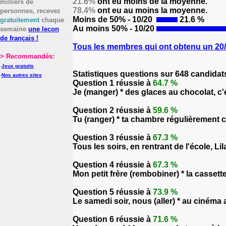
21.6%
ont eu moins de la moyenne.
milliers de
78.4%
ont eu au moins la moyenne.
personnes, recevez
Moins de 50% - 10/20
21.6 %
gratuitement
chaque
Au moins 50% - 10/20
semaine
une leçon
de français !
Tous les membres qui ont obtenu un 20/2
> Recommandés:
-
Jeux gratuits
Statistiques questions sur 648 candidat
-
Nos autres sites
Question 1 réussie à
64.7 %
Je (manger) * des glaces au chocolat, c'
Question 2 réussie à
59.6 %
Tu (ranger) * ta chambre régulièrement c
Question 3 réussie à
67.3 %
Tous les soirs, en rentrant de l'école, L
Question 4 réussie à
67.3 %
Mon petit frère (rembobiner) * la cassette
Question 5 réussie à
73.9 %
Le samedi soir, nous (aller) * au ciném
Question 6 réussie à
71.6 %