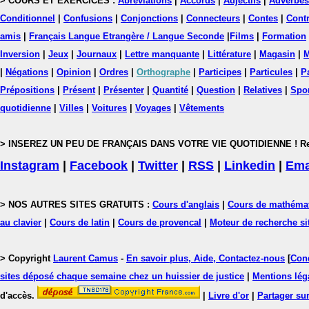
> COURS ET EXERCICES :
Abréviations
|
Accords
|
Adjectifs
|
Adverbes
Conditionnel
|
Confusions
|
Conjonctions
|
Connecteurs
|
Contes
|
Contr
amis
|
Français Langue Etrangère / Langue Seconde
|
Films
|
Formation
Inversion
|
Jeux
|
Journaux
|
Lettre manquante
|
Littérature
|
Magasin
|
M
|
Négations
|
Opinion
|
Ordres
|
Orthographe
|
Participes
|
Particules
|
P
Prépositions
|
Présent
|
Présenter
|
Quantité
|
Question
|
Relatives
|
Spo
quotidienne
|
Villes
|
Voitures
|
Voyages
|
Vêtements
> INSEREZ UN PEU DE FRANÇAIS DANS VOTRE VIE QUOTIDIENNE ! Rejoig
Instagram
|
Facebook
|
Twitter
|
RSS
|
Linkedin
|
Ema
> NOS AUTRES SITES GRATUITS :
Cours d'anglais
|
Cours de mathéma
au clavier
|
Cours de latin
|
Cours de provencal
|
Moteur de recherche si
> Copyright
Laurent Camus
-
En savoir plus, Aide, Contactez-nous
[
Cond
sites déposé chaque semaine chez un huissier de justice
|
Mentions léga
d'accès.
|
Livre d'or
|
Partager sur