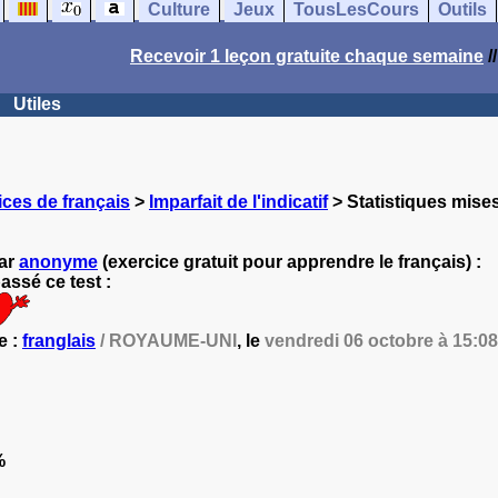
Culture
Jeux
TousLesCours
Outils
Recevoir 1 leçon gratuite chaque semaine
/
Utiles
ces de français
>
Imparfait de l'indicatif
> Statistiques mises
par
anonyme
(exercice gratuit pour apprendre le français) :
ssé ce test :
e :
franglais
/ ROYAUME-UNI
, le
vendredi 06 octobre à 15:08
%