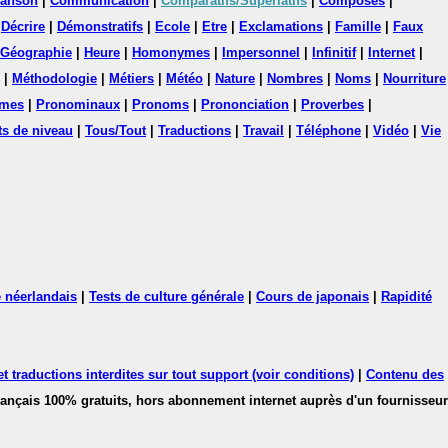
anson
|
Communication
|
Comparatifs/Superlatifs
|
Composés
|
|
Décrire
|
Démonstratifs
|
Ecole
|
Etre
|
Exclamations
|
Famille
|
Faux
Géographie
|
Heure
|
Homonymes
|
Impersonnel
|
Infinitif
|
Internet
|
|
Méthodologie
|
Métiers
|
Météo
|
Nature
|
Nombres
|
Noms
|
Nourriture
mes
|
Pronominaux
|
Pronoms
|
Prononciation
|
Proverbes
|
ts de niveau
|
Tous/Tout
|
Traductions
|
Travail
|
Téléphone
|
Vidéo
|
Vie
 néerlandais
|
Tests de culture générale
|
Cours de japonais
|
Rapidité
 traductions interdites sur tout support (voir conditions)
|
Contenu des
français 100% gratuits, hors abonnement internet auprès d'un fournisseur