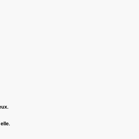
eux.
elle.