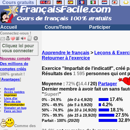
Cours gratuits
Accueil
Cours/Tests
Participer
Connectez-vous !
Cliquez ici pour
vous connecter
Apprendre le français
>
Leçons & Exerci
Retourner à l'exercice
Nouveau compte
Des millions de
Exercice "Imparfait de l'indicatif", créé 
comptes créés
Résultats des
1 595
personnes qui ont pa
100% gratuit !
[
Avantages
]
Moyenne :
72%
(
14.4
/ 20)
Partager
Dernier membre à avoir fait un sans faut
Accueil
Accès rapides
"
Super!
"
Imprimer
Livre d'or
17.4%
0% - 24.9%
(de 0 à 4,9/20)
Plan du site
4.2%
25% - 49.9%
(de 5 à 9,9/20)
Recommander
Signaler un bug
18.1%
50% - 74.9%
(de 10 à 14,9/20)
Faire un lien
27.5%
75% - 99.9%
(de 15 à 19,9/20)
32.8
Parfait - 100%
(20/20)
Comme des