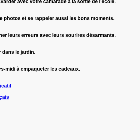
arder avec votre camarade à la sortie de l'école.
de photos et se rappeler aussi les bons moments.
ner leurs erreurs avec leurs sourires désarmants.
r dans le jardin.
après-midi à empaqueter les cadeaux.
icatif
çais