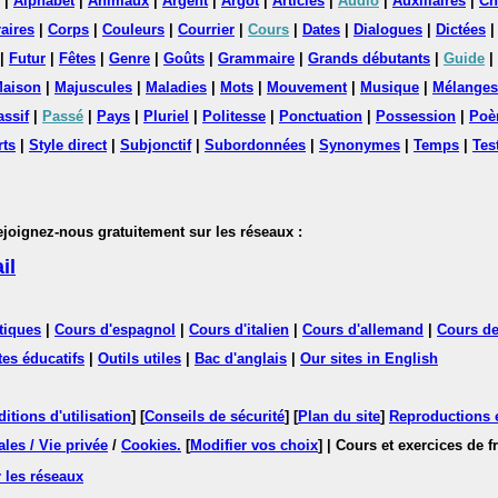
|
Alphabet
|
Animaux
|
Argent
|
Argot
|
Articles
|
Audio
|
Auxiliaires
|
Ch
aires
|
Corps
|
Couleurs
|
Courrier
|
Cours
|
Dates
|
Dialogues
|
Dictées
|
Futur
|
Fêtes
|
Genre
|
Goûts
|
Grammaire
|
Grands débutants
|
Guide
|
aison
|
Majuscules
|
Maladies
|
Mots
|
Mouvement
|
Musique
|
Mélanges
assif
|
Passé
|
Pays
|
Pluriel
|
Politesse
|
Ponctuation
|
Possession
|
Poè
rts
|
Style direct
|
Subjonctif
|
Subordonnées
|
Synonymes
|
Temps
|
Tes
nez-nous gratuitement sur les réseaux :
il
tiques
|
Cours d'espagnol
|
Cours d'italien
|
Cours d'allemand
|
Cours de
tes éducatifs
|
Outils utiles
|
Bac d'anglais
|
Our sites in English
itions d'utilisation
] [
Conseils de sécurité
] [
Plan du site
]
Reproductions et
les / Vie privée
/
Cookies
.
[
Modifier vos choix
]
| Cours et exercices de 
 les réseaux