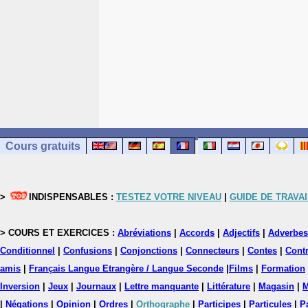
Cours gratuits
>
INDISPENSABLES :
TESTEZ VOTRE NIVEAU
|
GUIDE DE TRAVAI
> COURS ET EXERCICES :
Abréviations
|
Accords
|
Adjectifs
|
Adverbes
Conditionnel
|
Confusions
|
Conjonctions
|
Connecteurs
|
Contes
|
Contr
amis
|
Français Langue Etrangère / Langue Seconde
|
Films
|
Formation
Inversion
|
Jeux
|
Journaux
|
Lettre manquante
|
Littérature
|
Magasin
|
M
|
Négations
|
Opinion
|
Ordres
|
Orthographe
|
Participes
|
Particules
|
P