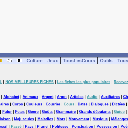
Culture
Jeux
TousLesCours
Outils
Tous
L
|
NOS MEILLEURES FICHES
|
Les fiches les plus populaires
|
Recevez
|
Alphabet
|
Animaux
|
Argent
|
Argot
|
Articles
|
Audio
|
Auxiliaires
|
Ch
aires
|
Corps
|
Couleurs
|
Courrier
|
Cours
|
Dates
|
Dialogues
|
Dictées
|
Futur
|
Fêtes
|
Genre
|
Goûts
|
Grammaire
|
Grands débutants
|
Guide
|
aison
|
Majuscules
|
Maladies
|
Mots
|
Mouvement
|
Musique
|
Mélanges
assif
|
Passé
|
Pays
|
Pluriel
|
Politesse
|
Ponctuation
|
Possession
|
Poè