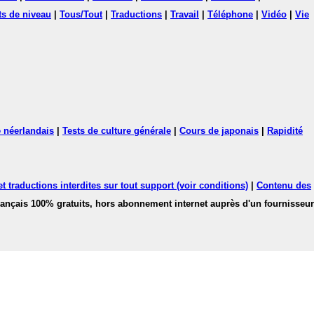
ts de niveau
|
Tous/Tout
|
Traductions
|
Travail
|
Téléphone
|
Vidéo
|
Vie
 néerlandais
|
Tests de culture générale
|
Cours de japonais
|
Rapidité
 traductions interdites sur tout support (voir conditions)
|
Contenu des
français 100% gratuits, hors abonnement internet auprès d'un fournisseur