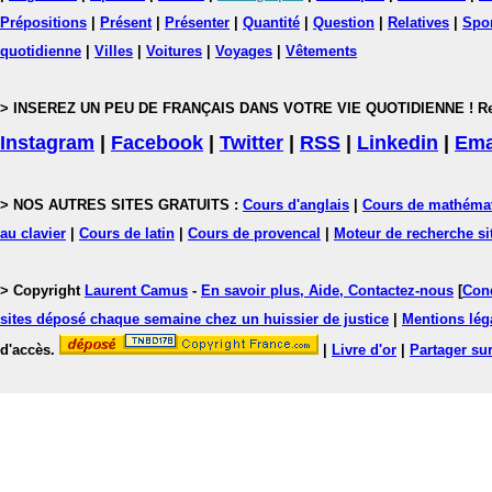
Prépositions
|
Présent
|
Présenter
|
Quantité
|
Question
|
Relatives
|
Spo
quotidienne
|
Villes
|
Voitures
|
Voyages
|
Vêtements
> INSEREZ UN PEU DE FRANÇAIS DANS VOTRE VIE QUOTIDIENNE ! Rejoig
Instagram
|
Facebook
|
Twitter
|
RSS
|
Linkedin
|
Ema
> NOS AUTRES SITES GRATUITS :
Cours d'anglais
|
Cours de mathéma
au clavier
|
Cours de latin
|
Cours de provencal
|
Moteur de recherche si
> Copyright
Laurent Camus
-
En savoir plus, Aide, Contactez-nous
[
Cond
sites déposé chaque semaine chez un huissier de justice
|
Mentions léga
d'accès.
|
Livre d'or
|
Partager sur