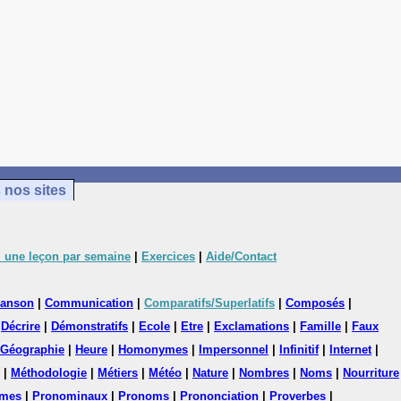
 nos sites
 une leçon par semaine
|
Exercices
|
Aide/Contact
anson
|
Communication
|
Comparatifs/Superlatifs
|
Composés
|
|
Décrire
|
Démonstratifs
|
Ecole
|
Etre
|
Exclamations
|
Famille
|
Faux
Géographie
|
Heure
|
Homonymes
|
Impersonnel
|
Infinitif
|
Internet
|
|
Méthodologie
|
Métiers
|
Météo
|
Nature
|
Nombres
|
Noms
|
Nourriture
mes
|
Pronominaux
|
Pronoms
|
Prononciation
|
Proverbes
|