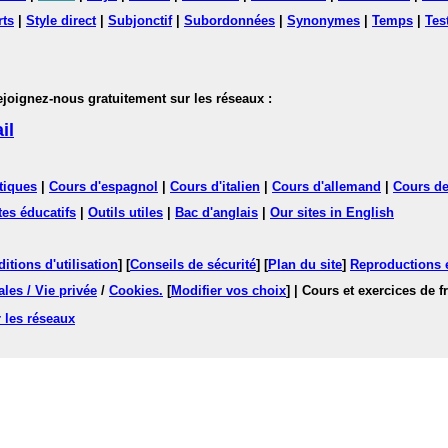
rts
|
Style direct
|
Subjonctif
|
Subordonnées
|
Synonymes
|
Temps
|
Tes
nez-nous gratuitement sur les réseaux :
il
tiques
|
Cours d'espagnol
|
Cours d'italien
|
Cours d'allemand
|
Cours de
tes éducatifs
|
Outils utiles
|
Bac d'anglais
|
Our sites in English
itions d'utilisation
] [
Conseils de sécurité
] [
Plan du site
]
Reproductions et
les / Vie privée
/
Cookies
.
[
Modifier vos choix
]
| Cours et exercices de 
 les réseaux