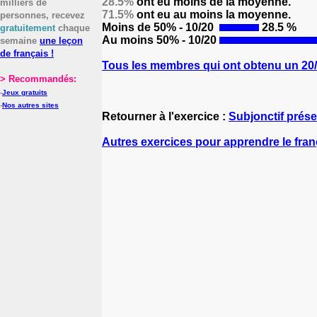
28.5%
ont eu moins de la moyenne.
milliers de
71.5%
ont eu au moins la moyenne.
personnes, recevez
Moins de 50% - 10/20
28.5 %
gratuitement
chaque
Au moins 50% - 10/20
semaine
une leçon
de français !
Tous les membres qui ont obtenu un 20/2
> Recommandés:
-
Jeux gratuits
-
Nos autres sites
Retourner à l'exercice :
Subjonctif prése
Autres exercices pour apprendre le fran