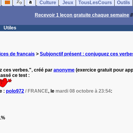
Culture
Jeux
TousLesCours
Outils
Recevoir 1 leçon gratuite chaque semaine
/
Utiles
ces de français
>
Subjonctif présent : conjuguez ces verbe
z ces verbes.", créé par
anonyme
(exercice gratuit pour app
ssé ce test :
e :
polo972
/ FRANCE
, le
mardi 08 octobre à 23:54
:
1%