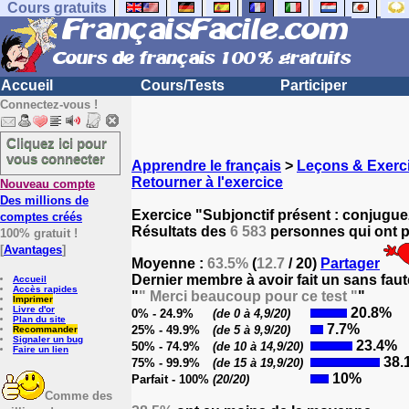
Cours gratuits
Accueil
Cours/Tests
Participer
Connectez-vous !
Cliquez ici pour
vous connecter
Apprendre le français
>
Leçons & Exerci
Retourner à l'exercice
Nouveau compte
Des millions de
Exercice "Subjonctif présent : conjugue
comptes créés
Résultats des
6 583
personnes qui ont pa
100% gratuit !
[
Avantages
]
Moyenne :
63.5%
(
12.7
/ 20)
Partager
Dernier membre à avoir fait un sans faut
Accueil
Accès rapides
"
" Merci beaucoup pour ce test "
"
Imprimer
Livre d'or
20.8%
0% - 24.9%
(de 0 à 4,9/20)
Plan du site
7.7%
25% - 49.9%
(de 5 à 9,9/20)
Recommander
Signaler un bug
23.4%
50% - 74.9%
(de 10 à 14,9/20)
Faire un lien
38.
75% - 99.9%
(de 15 à 19,9/20)
10%
Parfait - 100%
(20/20)
Comme des