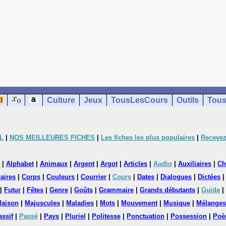
Culture
Jeux
TousLesCours
Outils
Tous
L
|
NOS MEILLEURES FICHES
|
Les fiches les plus populaires
|
Recevez
|
Alphabet
|
Animaux
|
Argent
|
Argot
|
Articles
|
Audio
|
Auxiliaires
|
Ch
aires
|
Corps
|
Couleurs
|
Courrier
|
Cours
|
Dates
|
Dialogues
|
Dictées
|
Futur
|
Fêtes
|
Genre
|
Goûts
|
Grammaire
|
Grands débutants
|
Guide
|
aison
|
Majuscules
|
Maladies
|
Mots
|
Mouvement
|
Musique
|
Mélanges
assif
|
Passé
|
Pays
|
Pluriel
|
Politesse
|
Ponctuation
|
Possession
|
Poè