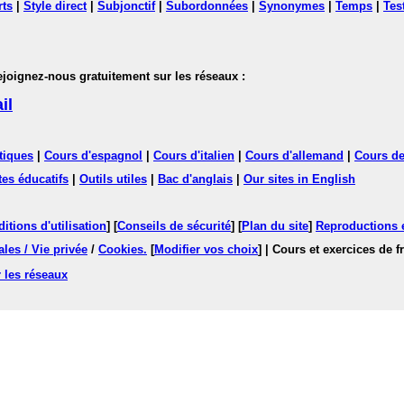
rts
|
Style direct
|
Subjonctif
|
Subordonnées
|
Synonymes
|
Temps
|
Tes
nez-nous gratuitement sur les réseaux :
il
tiques
|
Cours d'espagnol
|
Cours d'italien
|
Cours d'allemand
|
Cours de
tes éducatifs
|
Outils utiles
|
Bac d'anglais
|
Our sites in English
itions d'utilisation
] [
Conseils de sécurité
] [
Plan du site
]
Reproductions et
les / Vie privée
/
Cookies
.
[
Modifier vos choix
]
| Cours et exercices de 
 les réseaux