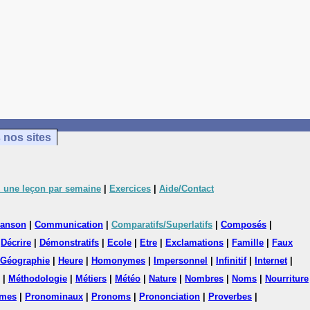
 nos sites
 une leçon par semaine
|
Exercices
|
Aide/Contact
anson
|
Communication
|
Comparatifs/Superlatifs
|
Composés
|
|
Décrire
|
Démonstratifs
|
Ecole
|
Etre
|
Exclamations
|
Famille
|
Faux
Géographie
|
Heure
|
Homonymes
|
Impersonnel
|
Infinitif
|
Internet
|
|
Méthodologie
|
Métiers
|
Météo
|
Nature
|
Nombres
|
Noms
|
Nourriture
mes
|
Pronominaux
|
Pronoms
|
Prononciation
|
Proverbes
|