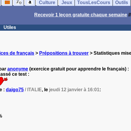
Culture
Jeux
TousLesCours
Outils
Recevoir 1 leçon gratuite chaque semaine
/
Utiles
ces de français
>
Prépositions à trouver
> Statistiques mise
 par
anonyme
(exercice gratuit pour apprendre le français) :
ssé ce test :
e :
daigo75
/ ITALIE
, le
jeudi 12 janvier à 16:01
:
%