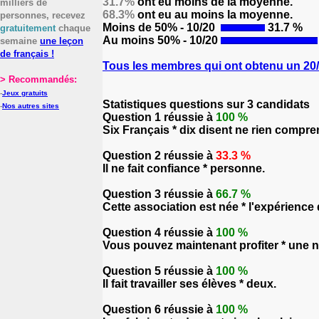
31.7%
ont eu moins de la moyenne.
milliers de
68.3%
ont eu au moins la moyenne.
personnes, recevez
Moins de 50% - 10/20
31.7 %
gratuitement
chaque
Au moins 50% - 10/20
semaine
une leçon
de français !
Tous les membres qui ont obtenu un 20/2
> Recommandés:
-
Jeux gratuits
Statistiques questions sur 3 candidats
-
Nos autres sites
Question 1 réussie à
100 %
Six Français * dix disent ne rien compren
Question 2 réussie à
33.3 %
Il ne fait confiance * personne.
Question 3 réussie à
66.7 %
Cette association est née * l'expérience
Question 4 réussie à
100 %
Vous pouvez maintenant profiter * une no
Question 5 réussie à
100 %
Il fait travailler ses élèves * deux.
Question 6 réussie à
100 %