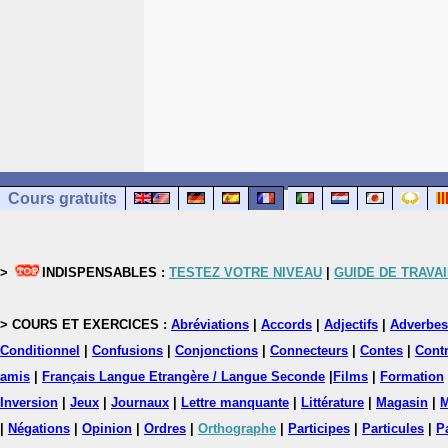
Cours gratuits
>
INDISPENSABLES :
TESTEZ VOTRE NIVEAU
|
GUIDE DE TRAVAI
> COURS ET EXERCICES :
Abréviations
|
Accords
|
Adjectifs
|
Adverbes
Conditionnel
|
Confusions
|
Conjonctions
|
Connecteurs
|
Contes
|
Contr
amis
|
Français Langue Etrangère / Langue Seconde
|
Films
|
Formation
Inversion
|
Jeux
|
Journaux
|
Lettre manquante
|
Littérature
|
Magasin
|
M
|
Négations
|
Opinion
|
Ordres
|
Orthographe
|
Participes
|
Particules
|
P