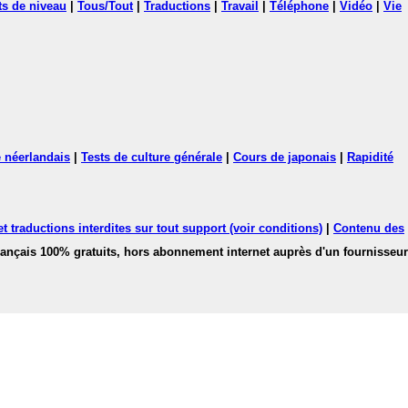
ts de niveau
|
Tous/Tout
|
Traductions
|
Travail
|
Téléphone
|
Vidéo
|
Vie
 néerlandais
|
Tests de culture générale
|
Cours de japonais
|
Rapidité
 traductions interdites sur tout support (voir conditions)
|
Contenu des
français 100% gratuits, hors abonnement internet auprès d'un fournisseur