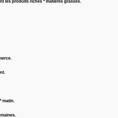
nt les produits riches * matières grasses.
merce.
nt.
* matin.
semaines.