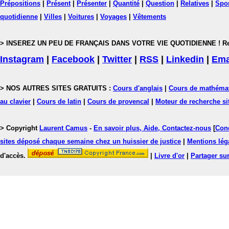
Prépositions
|
Présent
|
Présenter
|
Quantité
|
Question
|
Relatives
|
Spo
quotidienne
|
Villes
|
Voitures
|
Voyages
|
Vêtements
> INSEREZ UN PEU DE FRANÇAIS DANS VOTRE VIE QUOTIDIENNE ! Rejoig
Instagram
|
Facebook
|
Twitter
|
RSS
|
Linkedin
|
Ema
> NOS AUTRES SITES GRATUITS :
Cours d'anglais
|
Cours de mathéma
au clavier
|
Cours de latin
|
Cours de provencal
|
Moteur de recherche si
> Copyright
Laurent Camus
-
En savoir plus, Aide, Contactez-nous
[
Cond
sites déposé chaque semaine chez un huissier de justice
|
Mentions léga
d'accès.
|
Livre d'or
|
Partager sur