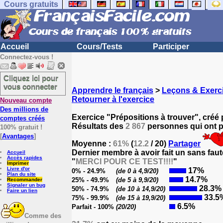
Cours gratuits
Accueil
Cours/Tests
Participer
Connectez-vous !
Cliquez ici pour
vous connecter
Apprendre le français
>
Leçons & Exerci
Retourner à l'exercice
Nouveau compte
Des millions de
Exercice "Prépositions à trouver", créé
comptes créés
Résultats des
2 867
personnes qui ont pa
100% gratuit !
[
Avantages
]
Moyenne :
61%
(
12.2
/ 20)
Partager
Dernier membre à avoir fait un sans faut
Accueil
Accès rapides
"
MERCI POUR CE TEST!!!!
"
Imprimer
Livre d'or
17%
0% - 24.9%
(de 0 à 4,9/20)
Plan du site
14.7%
25% - 49.9%
(de 5 à 9,9/20)
Recommander
Signaler un bug
28.3%
50% - 74.9%
(de 10 à 14,9/20)
Faire un lien
33.5
75% - 99.9%
(de 15 à 19,9/20)
6.5%
Parfait - 100%
(20/20)
Comme des