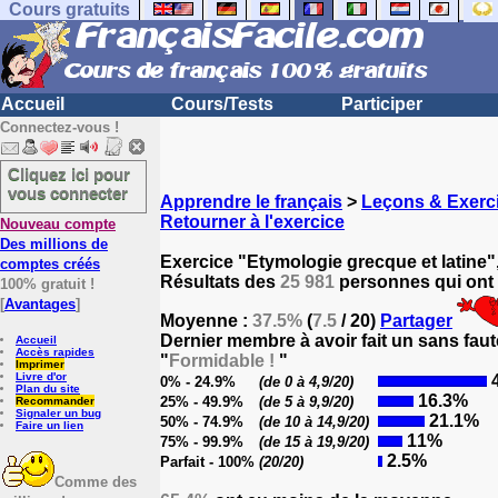
Cours gratuits
Accueil
Cours/Tests
Participer
Connectez-vous !
Cliquez ici pour
vous connecter
Apprendre le français
>
Leçons & Exerci
Retourner à l'exercice
Nouveau compte
Des millions de
Exercice "Etymologie grecque et latine"
comptes créés
Résultats des
25 981
personnes qui ont 
100% gratuit !
[
Avantages
]
Moyenne :
37.5%
(
7.5
/ 20)
Partager
Dernier membre à avoir fait un sans faut
Accueil
Accès rapides
"
Formidable !
"
Imprimer
Livre d'or
4
0% - 24.9%
(de 0 à 4,9/20)
Plan du site
16.3%
25% - 49.9%
(de 5 à 9,9/20)
Recommander
Signaler un bug
21.1%
50% - 74.9%
(de 10 à 14,9/20)
Faire un lien
11%
75% - 99.9%
(de 15 à 19,9/20)
2.5%
Parfait - 100%
(20/20)
Comme des