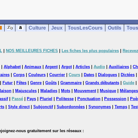
Culture
Jeux
TousLesCours
Outils
Tous
L
|
NOS MEILLEURES FICHES
|
Les fiches les plus populaires
|
Recevez
|
Alphabet
|
Animaux
|
Argent
|
Argot
|
Articles
|
Audio
|
Auxiliaires
|
Ch
aires
|
Corps
|
Couleurs
|
Courrier
|
Cours
|
Dates
|
Dialogues
|
Dictées
|
Futur
|
Fêtes
|
Genre
|
Goûts
|
Grammaire
|
Grands débutants
|
Guide
|
aison
|
Majuscules
|
Maladies
|
Mots
|
Mouvement
|
Musique
|
Mélanges
assif
|
Passé
|
Pays
|
Pluriel
|
Politesse
|
Ponctuation
|
Possession
|
Poè
rts
|
Style direct
|
Subjonctif
|
Subordonnées
|
Synonymes
|
Temps
|
Tes
nez-nous gratuitement sur les réseaux :