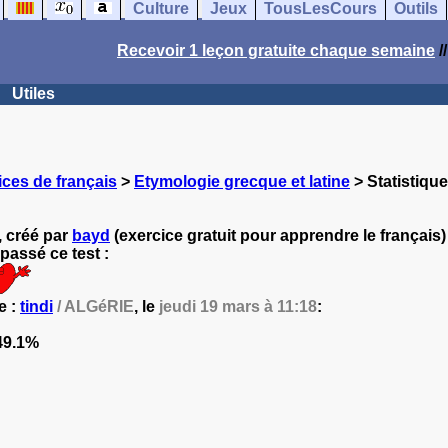
Culture
Jeux
TousLesCours
Outils
Recevoir 1 leçon gratuite chaque semaine
/
Utiles
ces de français
>
Etymologie grecque et latine
> Statistique
, créé par
bayd
(exercice gratuit pour apprendre le français) 
passé ce test :
e :
tindi
/ ALGéRIE
, le
jeudi 19 mars à 11:18
:
9.1%