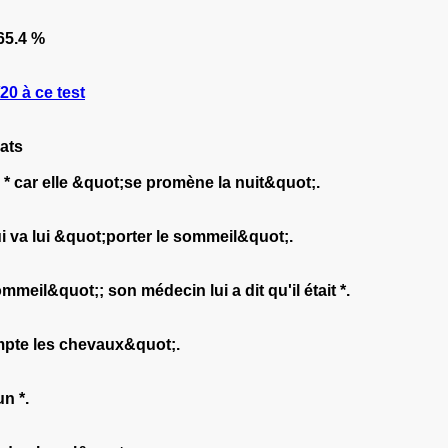
65.4 %
0 à ce test
ats
ne * car elle &quot;se promène la nuit&quot;.
ui va lui &quot;porter le sommeil&quot;.
il&quot;; son médecin lui a dit qu'il était *.
ompte les chevaux&quot;.
n *.