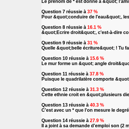
Le prénom de * est donné à &quot; l'am
Question 7 réussie à
37 %
Pour &quot;conduire de l'eau&quot;, les
Question 8 réussie à
16.1 %
&quot;Ecrire droit&quot;, c'est-à-dire co
Question 9 réussie à
31 %
Quelle &quot;belle écriture&quot; ! Tu fai
Question 10 réussie à
15.6 %
Le mur forme un &quot; angle droit&quot; 
Question 11 réussie à
37.8 %
Puisque le quadrilatère comporte &quot;p
Question 12 réussie à
31.3 %
Cette ethnie croit en &quot;plusieurs die
Question 13 réussie à
40.3 %
C'est avec un * que l'on mesure le degré
Question 14 réussie à
27.9 %
Il a joint à sa demande d'emploi son (2 