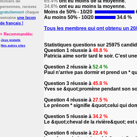
65.4%
ont eu moins de la moyenne.
milliers de
34.6%
ont eu au moins la moyenne.
personnes, recevez
Moins de 50% - 10/20
gratuitement
chaque
Au moins 50% - 10/20
34.6 %
semaine
une leçon
de français !
Tous les membres qui ont obtenu un 20/2
> Recommandés:
-
Jeux gratuits
Statistiques questions sur 25975 candid
-
Nos autres sites
Question 1 réussie à
48.8 %
Patricia aime sortir tard le soir. C'est u
Question 2 réussie à
52.4 %
Paul n'arrive pas dormir et prend un * q
Question 3 réussie à
45.8 %
Yves se &quot;promène pendant son somme
Question 4 réussie à
27.5 %
Le prénom * signifie &quot;celui qui d
Question 5 réussie à
34.2 %
Le &quot;cheval de la rivière&quot; est u
Question 6 réussie à
22.4 %