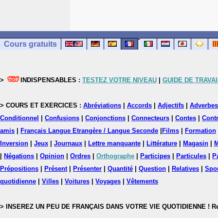
Cours gratuits
>
INDISPENSABLES :
TESTEZ VOTRE NIVEAU
|
GUIDE DE TRAVAI
> COURS ET EXERCICES :
Abréviations
|
Accords
|
Adjectifs
|
Adverbes
Conditionnel
|
Confusions
|
Conjonctions
|
Connecteurs
|
Contes
|
Contr
amis
|
Français Langue Etrangère / Langue Seconde
|
Films
|
Formation
Inversion
|
Jeux
|
Journaux
|
Lettre manquante
|
Littérature
|
Magasin
|
M
|
Négations
|
Opinion
|
Ordres
|
Orthographe
|
Participes
|
Particules
|
P
Prépositions
|
Présent
|
Présenter
|
Quantité
|
Question
|
Relatives
|
Spo
quotidienne
|
Villes
|
Voitures
|
Voyages
|
Vêtements
> INSEREZ UN PEU DE FRANÇAIS DANS VOTRE VIE QUOTIDIENNE ! Rejoig