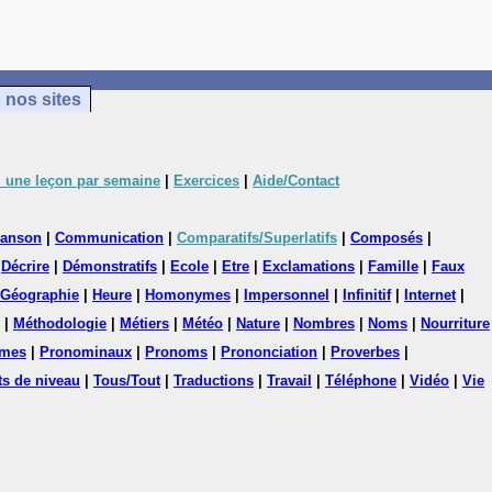
 nos sites
 une leçon par semaine
|
Exercices
|
Aide/Contact
anson
|
Communication
|
Comparatifs/Superlatifs
|
Composés
|
|
Décrire
|
Démonstratifs
|
Ecole
|
Etre
|
Exclamations
|
Famille
|
Faux
Géographie
|
Heure
|
Homonymes
|
Impersonnel
|
Infinitif
|
Internet
|
|
Méthodologie
|
Métiers
|
Météo
|
Nature
|
Nombres
|
Noms
|
Nourriture
mes
|
Pronominaux
|
Pronoms
|
Prononciation
|
Proverbes
|
ts de niveau
|
Tous/Tout
|
Traductions
|
Travail
|
Téléphone
|
Vidéo
|
Vie