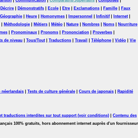
anson
|
Communication
|
Comparatifs/Superlatifs
|
Composés
|
|
Décrire
|
Démonstratifs
|
Ecole
|
Etre
|
Exclamations
|
Famille
|
Faux
Géographie
|
Heure
|
Homonymes
|
Impersonnel
|
Infinitif
|
Internet
|
|
Méthodologie
|
Métiers
|
Météo
|
Nature
|
Nombres
|
Noms
|
Nourriture
mes
|
Pronominaux
|
Pronoms
|
Prononciation
|
Proverbes
|
ts de niveau
|
Tous/Tout
|
Traductions
|
Travail
|
Téléphone
|
Vidéo
|
Vie
 néerlandais
|
Tests de culture générale
|
Cours de japonais
|
Rapidité
 traductions interdites sur tout support (voir conditions)
|
Contenu des
français 100% gratuits, hors abonnement internet auprès d'un fournisseur