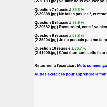
{2-30183.jpg} Veuillez nous excuser pou
Question 7 réussie à
89.3 %
{2-29888.jpg} Ne faites pas les *, et rest
Question 8 réussie à
88.9 %
{2-29682.jpg} Rassure-toi, cette * va bien
Question 9 réussie à
67.8 %
{2-35204.jpg} Je ne pensais pas me faire 
Question 10 réussie à
86.7 %
{2-41009.jpg} C'est étonnant, cette fleur
Retourner à l'exercice :
Mots commençant
Autres exercices pour apprendre le fran