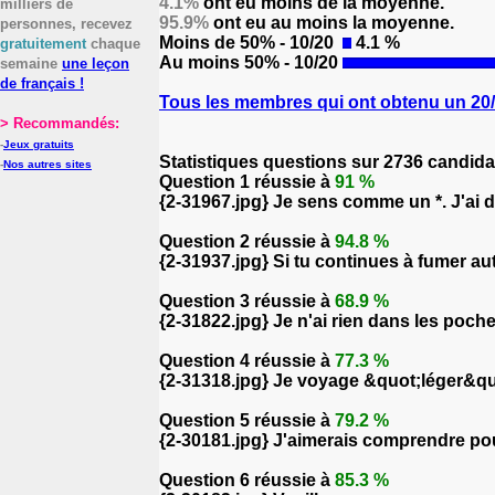
4.1%
ont eu moins de la moyenne.
milliers de
95.9%
ont eu au moins la moyenne.
personnes, recevez
Moins de 50% - 10/20
4.1 %
gratuitement
chaque
Au moins 50% - 10/20
semaine
une leçon
de français !
Tous les membres qui ont obtenu un 20/2
> Recommandés:
-
Jeux gratuits
Statistiques questions sur 2736 candida
-
Nos autres sites
Question 1 réussie à
91 %
{2-31967.jpg} Je sens comme un *. J'ai 
Question 2 réussie à
94.8 %
{2-31937.jpg} Si tu continues à fumer auta
Question 3 réussie à
68.9 %
{2-31822.jpg} Je n'ai rien dans les poche
Question 4 réussie à
77.3 %
{2-31318.jpg} Je voyage &quot;léger&quo
Question 5 réussie à
79.2 %
{2-30181.jpg} J'aimerais comprendre pourq
Question 6 réussie à
85.3 %