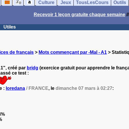
Culture
Jeux
TousLesCours
Outils
Recevoir 1 leçon gratuite chaque semaine
/
Utiles
ces de français
>
Mots commençant par -Mal - A1
> Statisti
1", créé par
bridg
(exercice gratuit pour apprendre le frança
ssé ce test :
e :
loredana
/ FRANCE
, le
dimanche 07 mars à 02:27
:
4%
%