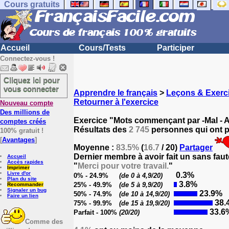
Cours gratuits
Accueil
Cours/Tests
Participer
Connectez-vous !
Cliquez ici pour
vous connecter
Apprendre le français
>
Leçons & Exerci
Retourner à l'exercice
Nouveau compte
Des millions de
Exercice "Mots commençant par -Mal - A
comptes créés
Résultats des
2 745
personnes qui ont pa
100% gratuit !
[
Avantages
]
Moyenne :
83.5%
(
16.7
/ 20)
Partager
Dernier membre à avoir fait un sans faut
Accueil
Accès rapides
"
Merci pour votre travail.
"
Imprimer
Livre d'or
0.3%
0% - 24.9%
(de 0 à 4,9/20)
Plan du site
3.8%
25% - 49.9%
(de 5 à 9,9/20)
Recommander
Signaler un bug
23.9%
50% - 74.9%
(de 10 à 14,9/20)
Faire un lien
38.
75% - 99.9%
(de 15 à 19,9/20)
33.6
Parfait - 100%
(20/20)
Comme des