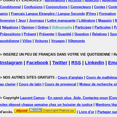
> COURS ET EXERCICES :
Abréviations
|
Accords
|
Adjectifs
|
Adverbes
Conditionnel
|
Confusions
|
Conjonctions
|
Connecteurs
|
Contes
|
Contr
amis
|
Français Langue Etrangère / Langue Seconde
|
Films
|
Formation
Inversion
|
Jeux
|
Journaux
|
Lettre manquante
|
Littérature
|
Magasin
|
M
|
Négations
|
Opinion
|
Ordres
|
Orthographe
|
Participes
|
Particules
|
P
Prépositions
|
Présent
|
Présenter
|
Quantité
|
Question
|
Relatives
|
Spo
quotidienne
|
Villes
|
Voitures
|
Voyages
|
Vêtements
> INSEREZ UN PEU DE FRANÇAIS DANS VOTRE VIE QUOTIDIENNE ! Rejoig
Instagram
|
Facebook
|
Twitter
|
RSS
|
Linkedin
|
Ema
> NOS AUTRES SITES GRATUITS :
Cours d'anglais
|
Cours de mathéma
au clavier
|
Cours de latin
|
Cours de provencal
|
Moteur de recherche si
> Copyright
Laurent Camus
-
En savoir plus, Aide, Contactez-nous
[
Cond
sites déposé chaque semaine chez un huissier de justice
|
Mentions léga
d'accès.
|
Livre d'or
|
Partager sur