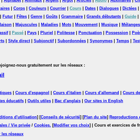
|
Alphabet
|
Animaux
|
Argent
|
Argot
|
Articles
|
Audio
|
Auxiliaires
|
Ch
aires
|
Corps
|
Couleurs
|
Courrier
|
Cours
|
Dates
|
Dialogues
|
Dictées
|
Futur
|
Fêtes
|
Genre
|
Goûts
|
Grammaire
|
Grands débutants
|
Guide
|
aison
|
Majuscules
|
Maladies
|
Mots
|
Mouvement
|
Musique
|
Mélanges
assif
|
Passé
|
Pays
|
Pluriel
|
Politesse
|
Ponctuation
|
Possession
|
Poè
rts
|
Style direct
|
Subjonctif
|
Subordonnées
|
Synonymes
|
Temps
|
Tes
nez-nous gratuitement sur les réseaux :
il
tiques
|
Cours d'espagnol
|
Cours d'italien
|
Cours d'allemand
|
Cours de
tes éducatifs
|
Outils utiles
|
Bac d'anglais
|
Our sites in English
itions d'utilisation
] [
Conseils de sécurité
] [
Plan du site
]
Reproductions et
les / Vie privée
/
Cookies
.
[
Modifier vos choix
]
| Cours et exercices de 
 les réseaux