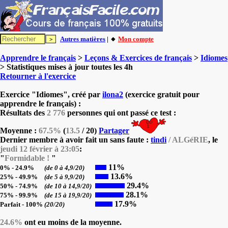
Autres matières
| 🔸
Mon compte
Apprendre le français
>
Leçons & Exercices de français
>
Idiomes
> Statistiques mises à jour toutes les 4h
Retourner à l'exercice
Exercice "Idiomes", créé par
ilona2
(exercice gratuit pour
apprendre le français) :
Résultats des
2 776
personnes qui ont passé ce test :
Moyenne :
67.5%
(
13.5
/ 20)
Partager
Dernier membre à avoir fait un sans faute :
tindi
/ ALGéRIE
, le
jeudi 12 février à 23:05
:
"
Formidable !
"
11%
0% - 24.9%
(de 0 à 4,9/20)
13.6%
25% - 49.9%
(de 5 à 9,9/20)
29.4%
50% - 74.9%
(de 10 à 14,9/20)
28.1%
75% - 99.9%
(de 15 à 19,9/20)
17.9%
Parfait - 100%
(20/20)
24.6%
ont eu moins de la moyenne.