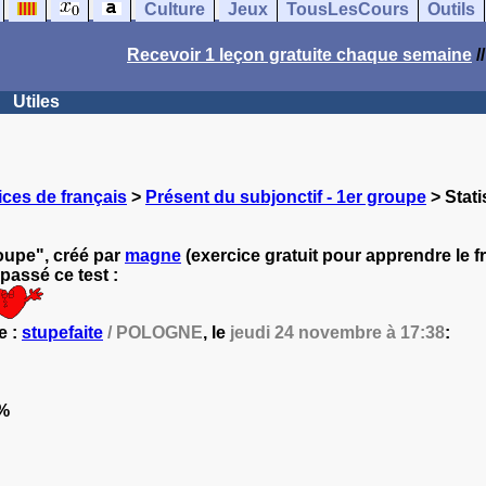
Culture
Jeux
TousLesCours
Outils
Recevoir 1 leçon gratuite chaque semaine
/
Utiles
ces de français
>
Présent du subjonctif - 1er groupe
> Stati
roupe", créé par
magne
(exercice gratuit pour apprendre le fr
passé ce test :
e :
stupefaite
/ POLOGNE
, le
jeudi 24 novembre à 17:38
:
%