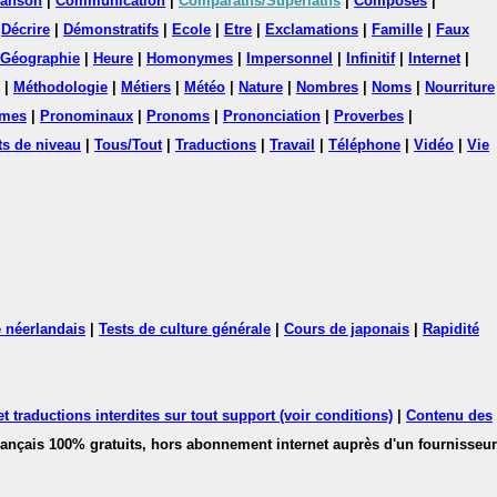
anson
|
Communication
|
Comparatifs/Superlatifs
|
Composés
|
|
Décrire
|
Démonstratifs
|
Ecole
|
Etre
|
Exclamations
|
Famille
|
Faux
Géographie
|
Heure
|
Homonymes
|
Impersonnel
|
Infinitif
|
Internet
|
|
Méthodologie
|
Métiers
|
Météo
|
Nature
|
Nombres
|
Noms
|
Nourriture
mes
|
Pronominaux
|
Pronoms
|
Prononciation
|
Proverbes
|
ts de niveau
|
Tous/Tout
|
Traductions
|
Travail
|
Téléphone
|
Vidéo
|
Vie
 néerlandais
|
Tests de culture générale
|
Cours de japonais
|
Rapidité
 traductions interdites sur tout support (voir conditions)
|
Contenu des
français 100% gratuits, hors abonnement internet auprès d'un fournisseur