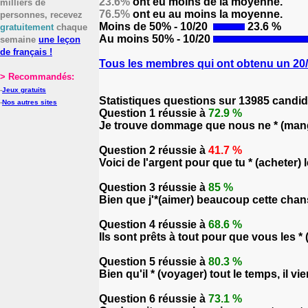
23.6%
ont eu moins de la moyenne.
milliers de
76.5%
ont eu au moins la moyenne.
personnes, recevez
Moins de 50% - 10/20
23.6 %
gratuitement
chaque
Au moins 50% - 10/20
semaine
une leçon
de français !
Tous les membres qui ont obtenu un 20/2
> Recommandés:
-
Jeux gratuits
Statistiques questions sur 13985 candid
-
Nos autres sites
Question 1 réussie à
72.9 %
Je trouve dommage que nous ne * (man
Question 2 réussie à
41.7 %
Voici de l'argent pour que tu * (acheter) l
Question 3 réussie à
85 %
Bien que j'*(aimer) beaucoup cette chan
Question 4 réussie à
68.6 %
Ils sont prêts à tout pour que vous les *
Question 5 réussie à
80.3 %
Bien qu'il * (voyager) tout le temps, il vi
Question 6 réussie à
73.1 %