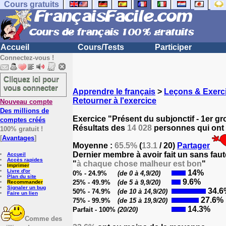
Cours gratuits
Accueil
Cours/Tests
Participer
Connectez-vous !
Cliquez ici pour
vous connecter
Apprendre le français
>
Leçons & Exerci
Retourner à l'exercice
Nouveau compte
Des millions de
Exercice "Présent du subjonctif - 1er g
comptes créés
Résultats des
14 028
personnes qui ont 
100% gratuit !
[
Avantages
]
Moyenne :
65.5%
(
13.1
/ 20)
Partager
Dernier membre à avoir fait un sans faut
Accueil
Accès rapides
"
à chaque chose malheur est bon
"
Imprimer
Livre d'or
14%
0% - 24.9%
(de 0 à 4,9/20)
Plan du site
9.6%
25% - 49.9%
(de 5 à 9,9/20)
Recommander
Signaler un bug
34.6
50% - 74.9%
(de 10 à 14,9/20)
Faire un lien
27.6%
75% - 99.9%
(de 15 à 19,9/20)
14.3%
Parfait - 100%
(20/20)
Comme des