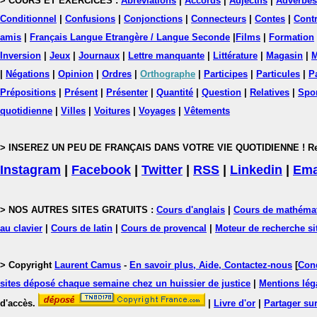
> COURS ET EXERCICES :
Abréviations
|
Accords
|
Adjectifs
|
Adverbes
Conditionnel
|
Confusions
|
Conjonctions
|
Connecteurs
|
Contes
|
Contr
amis
|
Français Langue Etrangère / Langue Seconde
|
Films
|
Formation
Inversion
|
Jeux
|
Journaux
|
Lettre manquante
|
Littérature
|
Magasin
|
M
|
Négations
|
Opinion
|
Ordres
|
Orthographe
|
Participes
|
Particules
|
P
Prépositions
|
Présent
|
Présenter
|
Quantité
|
Question
|
Relatives
|
Spo
quotidienne
|
Villes
|
Voitures
|
Voyages
|
Vêtements
> INSEREZ UN PEU DE FRANÇAIS DANS VOTRE VIE QUOTIDIENNE ! Rejoig
Instagram
|
Facebook
|
Twitter
|
RSS
|
Linkedin
|
Ema
> NOS AUTRES SITES GRATUITS :
Cours d'anglais
|
Cours de mathéma
au clavier
|
Cours de latin
|
Cours de provencal
|
Moteur de recherche si
> Copyright
Laurent Camus
-
En savoir plus, Aide, Contactez-nous
[
Cond
sites déposé chaque semaine chez un huissier de justice
|
Mentions léga
d'accès.
|
Livre d'or
|
Partager sur