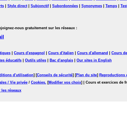
rts
|
Style direct
|
Subjonctif
|
Subordonnées
|
Synonymes
|
Temps
|
Tes
nez-nous gratuitement sur les réseaux :
il
tiques
|
Cours d'espagnol
|
Cours d'italien
|
Cours d'allemand
|
Cours de
tes éducatifs
|
Outils utiles
|
Bac d'anglais
|
Our sites in English
itions d'utilisation
] [
Conseils de sécurité
] [
Plan du site
]
Reproductions et
les / Vie privée
/
Cookies
.
[
Modifier vos choix
]
| Cours et exercices de 
 les réseaux