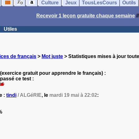
Culture
Jeux
TousLesCours
Outils
Recevoir 1 leçon gratuite chaque semaine
/
Utiles
ces de français
>
Mot juste
> Statistiques mises à jour toute
(exercice gratuit pour apprendre le français) :
passé ce test :
e :
tindi
/ ALGéRIE
, le
mardi 19 mai à 22:02
:
%