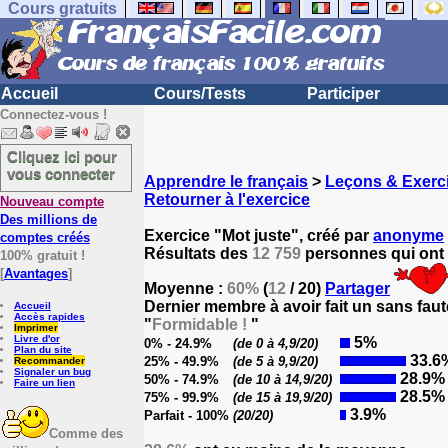
Cours gratuits
Accueil
Cours/Tests
Participer
Connectez-vous !
Cliquez ici pour
vous connecter
Apprendre le français
>
Leçons & Exerci
Retourner à l'exercice
Nouveau compte
Des millions de
Exercice "Mot juste", créé par
anonyme
comptes créés
Résultats des
12 759
personnes qui ont 
100% gratuit !
[
Avantages
]
Moyenne :
60%
(
12
/ 20)
Partager
Dernier membre à avoir fait un sans faut
Accueil
Accès rapides
"
Formidable !
"
Imprimer
Livre d'or
5%
0% - 24.9%
(de 0 à 4,9/20)
Plan du site
33.6
25% - 49.9%
(de 5 à 9,9/20)
Recommander
Signaler un bug
28.9%
50% - 74.9%
(de 10 à 14,9/20)
Faire un lien
28.5%
75% - 99.9%
(de 15 à 19,9/20)
3.9%
Parfait - 100%
(20/20)
Comme des