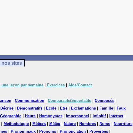
 nos sites
 une leçon par semaine
|
Exercices
|
Aide/Contact
anson
|
Communication
|
Comparatifs/Superlatifs
|
Composés
|
|
Décrire
|
Démonstratifs
|
Ecole
|
Etre
|
Exclamations
|
Famille
|
Faux
Géographie
|
Heure
|
Homonymes
|
Impersonnel
|
Infinitif
|
Internet
|
|
Méthodologie
|
Métiers
|
Météo
|
Nature
|
Nombres
|
Noms
|
Nourriture
mes
|
Pronominaux
|
Pronoms
|
Prononciation
|
Proverbes
|