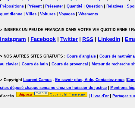
Prépositions
|
Présent
|
Présenter
|
Quantité
|
Question
|
Relatives
|
Spo
quotidienne
|
Villes
|
Voitures
|
Voyages
|
Vêtements
> INSEREZ UN PEU DE FRANÇAIS DANS VOTRE VIE QUOTIDIENNE ! Rejoig
Instagram
|
Facebook
|
Twitter
|
RSS
|
Linkedin
|
Ema
> NOS AUTRES SITES GRATUITS :
Cours d'anglais
|
Cours de mathéma
au clavier
|
Cours de latin
|
Cours de provencal
|
Moteur de recherche si
> Copyright
Laurent Camus
-
En savoir plus, Aide, Contactez-nous
[
Cond
sites déposé chaque semaine chez un huissier de justice
|
Mentions léga
d'accès.
|
Livre d'or
|
Partager sur