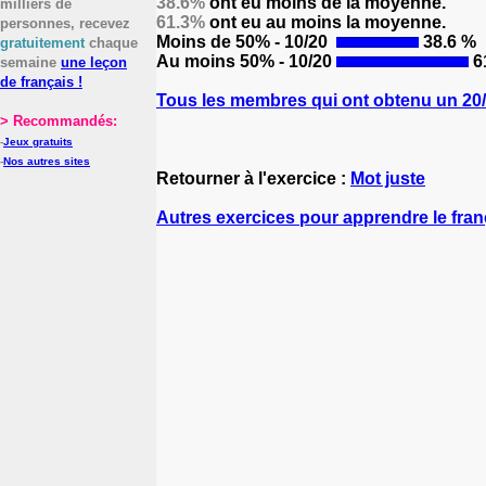
38.6%
ont eu moins de la moyenne.
milliers de
61.3%
ont eu au moins la moyenne.
personnes, recevez
Moins de 50% - 10/20
38.6 %
gratuitement
chaque
Au moins 50% - 10/20
6
semaine
une leçon
de français !
Tous les membres qui ont obtenu un 20/2
> Recommandés:
-
Jeux gratuits
-
Nos autres sites
Retourner à l'exercice :
Mot juste
Autres exercices pour apprendre le fran