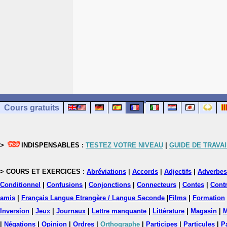
Cours gratuits
>
INDISPENSABLES :
TESTEZ VOTRE NIVEAU
|
GUIDE DE TRAVAI
> COURS ET EXERCICES :
Abréviations
|
Accords
|
Adjectifs
|
Adverbes
Conditionnel
|
Confusions
|
Conjonctions
|
Connecteurs
|
Contes
|
Contr
amis
|
Français Langue Etrangère / Langue Seconde
|
Films
|
Formation
Inversion
|
Jeux
|
Journaux
|
Lettre manquante
|
Littérature
|
Magasin
|
M
|
Négations
|
Opinion
|
Ordres
|
Orthographe
|
Participes
|
Particules
|
P