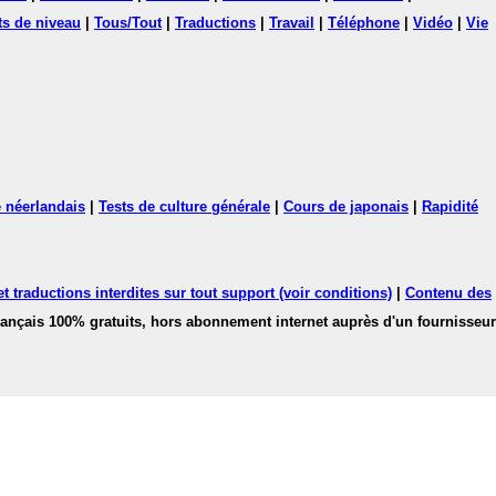
ts de niveau
|
Tous/Tout
|
Traductions
|
Travail
|
Téléphone
|
Vidéo
|
Vie
 néerlandais
|
Tests de culture générale
|
Cours de japonais
|
Rapidité
 traductions interdites sur tout support (voir conditions)
|
Contenu des
français 100% gratuits, hors abonnement internet auprès d'un fournisseur