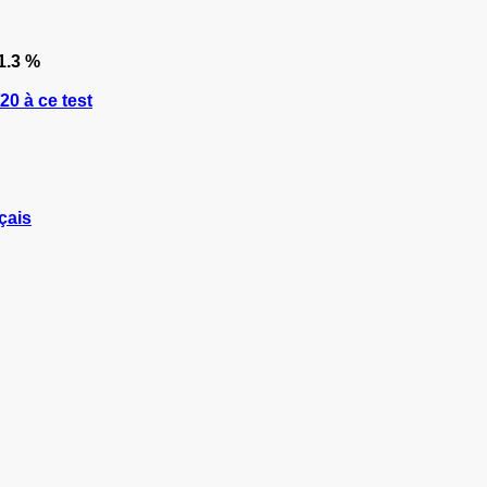
1.3 %
0 à ce test
çais