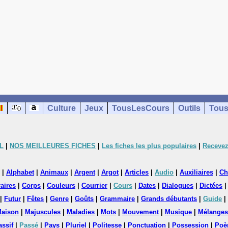
Culture
Jeux
TousLesCours
Outils
Tous
L
|
NOS MEILLEURES FICHES
|
Les fiches les plus populaires
|
Recevez
|
Alphabet
|
Animaux
|
Argent
|
Argot
|
Articles
|
Audio
|
Auxiliaires
|
Ch
aires
|
Corps
|
Couleurs
|
Courrier
|
Cours
|
Dates
|
Dialogues
|
Dictées
|
Futur
|
Fêtes
|
Genre
|
Goûts
|
Grammaire
|
Grands débutants
|
Guide
|
aison
|
Majuscules
|
Maladies
|
Mots
|
Mouvement
|
Musique
|
Mélanges
assif
|
Passé
|
Pays
|
Pluriel
|
Politesse
|
Ponctuation
|
Possession
|
Poè