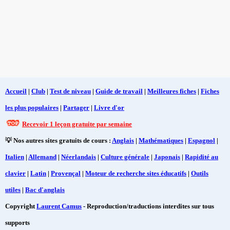
Accueil
|
Club
|
Test de niveau
|
Guide de travail
|
Meilleures fiches
|
Fiches
les plus populaires
|
Partager
|
Livre d'or
Recevoir 1 leçon gratuite par semaine
💡 Nos autres sites gratuits de cours :
Anglais
|
Mathématiques
|
Espagnol
|
Italien
|
Allemand
|
Néerlandais
|
Culture générale
|
Japonais
|
Rapidité au
clavier
|
Latin
|
Provençal
|
Moteur de recherche sites éducatifs
|
Outils
utiles
|
Bac d'anglais
Copyright
Laurent Camus
- Reproduction/traductions interdites sur tous
supports