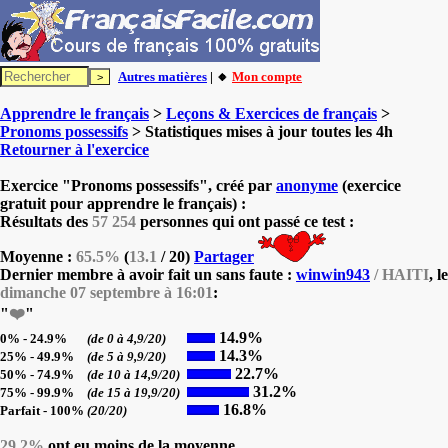
Autres matières
| 🔸
Mon compte
Apprendre le français
>
Leçons & Exercices de français
>
Pronoms possessifs
> Statistiques mises à jour toutes les 4h
Retourner à l'exercice
Exercice "Pronoms possessifs", créé par
anonyme
(exercice
gratuit pour apprendre le français) :
Résultats des
57 254
personnes qui ont passé ce test :
Moyenne :
65.5%
(
13.1
/ 20)
Partager
Dernier membre à avoir fait un sans faute :
winwin943
/ HAITI
, le
dimanche 07 septembre à 16:01
:
"
❤️
"
14.9%
0% - 24.9%
(de 0 à 4,9/20)
14.3%
25% - 49.9%
(de 5 à 9,9/20)
22.7%
50% - 74.9%
(de 10 à 14,9/20)
31.2%
75% - 99.9%
(de 15 à 19,9/20)
16.8%
Parfait - 100%
(20/20)
29.2%
ont eu moins de la moyenne.