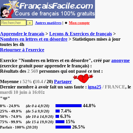
Autres matières
| 🔸
Mon compte
Apprendre le français
>
Leçons & Exercices de français
>
Nombres en lettres et en désordre
> Statistiques mises à jour
toutes les 4h
Retourner à l'exercice
Exercice "Nombres en lettres et en désordre", créé par
anonyme
(exercice gratuit pour apprendre le français) :
Résultats des
2 569
personnes qui ont passé ce test :
Moyenne :
52%
(
10.4
/ 20)
Partager
Dernier membre à avoir fait un sans faute :
igna25
/ FRANCE
, le
mardi 10 juin à 16:01
:
"
❤️
"
44.8%
0% - 24.9%
(de 0 à 4,9/20)
7.4%
25% - 49.9%
(de 5 à 9,9/20)
6.3%
50% - 74.9%
(de 10 à 14,9/20)
15%
75% - 99.9%
(de 15 à 19,9/20)
26.5%
Parfait - 100%
(20/20)