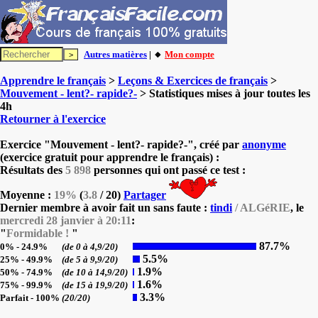
Autres matières
| 🔸
Mon compte
Apprendre le français
>
Leçons & Exercices de français
>
Mouvement - lent?- rapide?-
> Statistiques mises à jour toutes les
4h
Retourner à l'exercice
Exercice "Mouvement - lent?- rapide?-", créé par
anonyme
(exercice gratuit pour apprendre le français) :
Résultats des
5 898
personnes qui ont passé ce test :
Moyenne :
19%
(
3.8
/ 20)
Partager
Dernier membre à avoir fait un sans faute :
tindi
/ ALGéRIE
, le
mercredi 28 janvier à 20:11
:
"
Formidable !
"
87.7%
0% - 24.9%
(de 0 à 4,9/20)
5.5%
25% - 49.9%
(de 5 à 9,9/20)
1.9%
50% - 74.9%
(de 10 à 14,9/20)
1.6%
75% - 99.9%
(de 15 à 19,9/20)
3.3%
Parfait - 100%
(20/20)