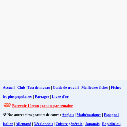
Accueil
|
Club
|
Test de niveau
|
Guide de travail
|
Meilleures fiches
|
Fiches
les plus populaires
|
Partager
|
Livre d'or
Recevoir 1 leçon gratuite par semaine
💡 Nos autres sites gratuits de cours :
Anglais
|
Mathématiques
|
Espagnol
|
Italien
|
Allemand
|
Néerlandais
|
Culture générale
|
Japonais
|
Rapidité au