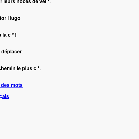
leurs noces de vel *.
ictor Hugo
la c * !
e déplacer.
chemin le plus c *.
n des mots
çais