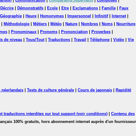
anson
|
Communication
|
Comparatifs/Superlatifs
|
Composés
|
|
Décrire
|
Démonstratifs
|
Ecole
|
Etre
|
Exclamations
|
Famille
|
Faux
Géographie
|
Heure
|
Homonymes
|
Impersonnel
|
Infinitif
|
Internet
|
|
Méthodologie
|
Métiers
|
Météo
|
Nature
|
Nombres
|
Noms
|
Nourriture
mes
|
Pronominaux
|
Pronoms
|
Prononciation
|
Proverbes
|
ts de niveau
|
Tous/Tout
|
Traductions
|
Travail
|
Téléphone
|
Vidéo
|
Vie
 néerlandais
|
Tests de culture générale
|
Cours de japonais
|
Rapidité
 traductions interdites sur tout support (voir conditions)
|
Contenu des
français 100% gratuits, hors abonnement internet auprès d'un fournisseur