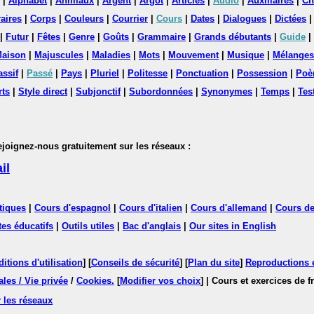
|
Alphabet
|
Animaux
|
Argent
|
Argot
|
Articles
|
Audio
|
Auxiliaires
|
Ch
aires
|
Corps
|
Couleurs
|
Courrier
|
Cours
|
Dates
|
Dialogues
|
Dictées
|
Futur
|
Fêtes
|
Genre
|
Goûts
|
Grammaire
|
Grands débutants
|
Guide
|
aison
|
Majuscules
|
Maladies
|
Mots
|
Mouvement
|
Musique
|
Mélanges
assif
|
Passé
|
Pays
|
Pluriel
|
Politesse
|
Ponctuation
|
Possession
|
Poè
rts
|
Style direct
|
Subjonctif
|
Subordonnées
|
Synonymes
|
Temps
|
Tes
nez-nous gratuitement sur les réseaux :
il
tiques
|
Cours d'espagnol
|
Cours d'italien
|
Cours d'allemand
|
Cours de
tes éducatifs
|
Outils utiles
|
Bac d'anglais
|
Our sites in English
itions d'utilisation
] [
Conseils de sécurité
] [
Plan du site
]
Reproductions et
les / Vie privée
/
Cookies
.
[
Modifier vos choix
]
| Cours et exercices de 
 les réseaux