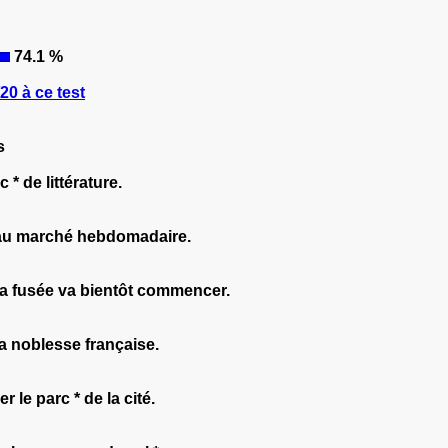
74.1 %
0 à ce test
s
 * de littérature.
t au marché hebdomadaire.
la fusée va bientôt commencer.
la noblesse française.
le parc * de la cité.