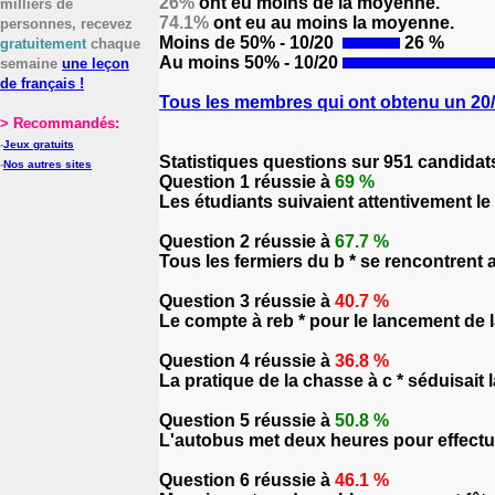
26%
ont eu moins de la moyenne.
milliers de
74.1%
ont eu au moins la moyenne.
personnes, recevez
Moins de 50% - 10/20
26 %
gratuitement
chaque
Au moins 50% - 10/20
semaine
une leçon
de français !
Tous les membres qui ont obtenu un 20/2
> Recommandés:
-
Jeux gratuits
Statistiques questions sur 951 candidat
-
Nos autres sites
Question 1 réussie à
69 %
Les étudiants suivaient attentivement le c
Question 2 réussie à
67.7 %
Tous les fermiers du b * se rencontren
Question 3 réussie à
40.7 %
Le compte à reb * pour le lancement de 
Question 4 réussie à
36.8 %
La pratique de la chasse à c * séduisait 
Question 5 réussie à
50.8 %
L'autobus met deux heures pour effectuer 
Question 6 réussie à
46.1 %