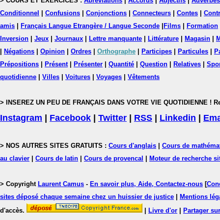
> COURS ET EXERCICES :
Abréviations
|
Accords
|
Adjectifs
|
Adverbes
Conditionnel
|
Confusions
|
Conjonctions
|
Connecteurs
|
Contes
|
Contr
amis
|
Français Langue Etrangère / Langue Seconde
|
Films
|
Formation
Inversion
|
Jeux
|
Journaux
|
Lettre manquante
|
Littérature
|
Magasin
|
M
|
Négations
|
Opinion
|
Ordres
|
Orthographe
|
Participes
|
Particules
|
P
Prépositions
|
Présent
|
Présenter
|
Quantité
|
Question
|
Relatives
|
Spo
quotidienne
|
Villes
|
Voitures
|
Voyages
|
Vêtements
> INSEREZ UN PEU DE FRANÇAIS DANS VOTRE VIE QUOTIDIENNE ! Rejoig
Instagram
|
Facebook
|
Twitter
|
RSS
|
Linkedin
|
Ema
> NOS AUTRES SITES GRATUITS :
Cours d'anglais
|
Cours de mathéma
au clavier
|
Cours de latin
|
Cours de provencal
|
Moteur de recherche si
> Copyright
Laurent Camus
-
En savoir plus, Aide, Contactez-nous
[
Cond
sites déposé chaque semaine chez un huissier de justice
|
Mentions léga
d'accès.
|
Livre d'or
|
Partager sur