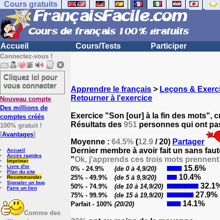
Cours gratuits
Accueil
Cours/Tests
Participer
Connectez-vous !
Cliquez ici pour
vous connecter
Apprendre le français
>
Leçons & Exerci
Retourner à l'exercice
Nouveau compte
Des millions de
Exercice "Son [our] à la fin des mots", 
comptes créés
Résultats des
951
personnes qui ont pas
100% gratuit !
[
Avantages
]
Moyenne :
64.5%
(
12.9
/ 20)
Partager
Dernier membre à avoir fait un sans faut
Accueil
Accès rapides
"
Ok, j'apprends ces trois mots prennent s
Imprimer
Livre d'or
15.6%
0% - 24.9%
(de 0 à 4,9/20)
Plan du site
10.4%
25% - 49.9%
(de 5 à 9,9/20)
Recommander
Signaler un bug
32.1
50% - 74.9%
(de 10 à 14,9/20)
Faire un lien
27.9%
75% - 99.9%
(de 15 à 19,9/20)
14.1%
Parfait - 100%
(20/20)
Comme des