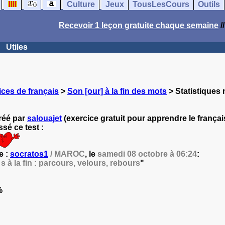
Culture
Jeux
TousLesCours
Outils
Recevoir 1 leçon gratuite chaque semaine
/
Utiles
ces de français
>
Son [our] à la fin des mots
> Statistiques 
créé par
salouajet
(exercice gratuit pour apprendre le français
sé ce test :
e :
socratos1
/ MAROC
, le
samedi 08 octobre à 06:24
:
 à la fin : parcours, velours, rebours
"
%