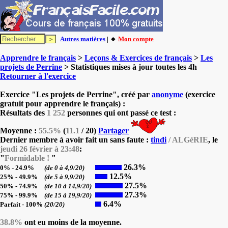
Autres matières
| 🔸
Mon compte
Apprendre le français
>
Leçons & Exercices de français
>
Les
projets de Perrine
> Statistiques mises à jour toutes les 4h
Retourner à l'exercice
Exercice "Les projets de Perrine", créé par
anonyme
(exercice
gratuit pour apprendre le français) :
Résultats des
1 252
personnes qui ont passé ce test :
Moyenne :
55.5%
(
11.1
/ 20)
Partager
Dernier membre à avoir fait un sans faute :
tindi
/ ALGéRIE
, le
jeudi 26 février à 23:48
:
"
Formidable !
"
26.3%
0% - 24.9%
(de 0 à 4,9/20)
12.5%
25% - 49.9%
(de 5 à 9,9/20)
27.5%
50% - 74.9%
(de 10 à 14,9/20)
27.3%
75% - 99.9%
(de 15 à 19,9/20)
6.4%
Parfait - 100%
(20/20)
38.8%
ont eu moins de la moyenne.