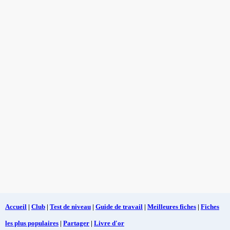
Accueil
|
Club
|
Test de niveau
|
Guide de travail
|
Meilleures fiches
|
Fiches
les plus populaires
|
Partager
|
Livre d'or