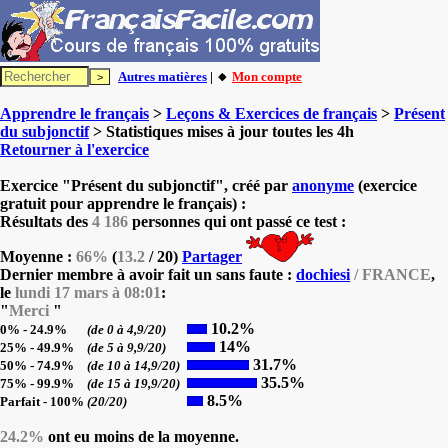
Autres matières
| 🔸
Mon compte
Apprendre le français
>
Leçons & Exercices de français
>
Présent
du subjonctif
> Statistiques mises à jour toutes les 4h
Retourner à l'exercice
Exercice "Présent du subjonctif", créé par
anonyme
(exercice
gratuit pour apprendre le français) :
Résultats des
4 186
personnes qui ont passé ce test :
Moyenne :
66%
(
13.2
/ 20)
Partager
Dernier membre à avoir fait un sans faute :
dochiesi
/ FRANCE
,
le
lundi 17 mars à 08:01
:
"
Merci
"
10.2%
0% - 24.9%
(de 0 à 4,9/20)
14%
25% - 49.9%
(de 5 à 9,9/20)
31.7%
50% - 74.9%
(de 10 à 14,9/20)
35.5%
75% - 99.9%
(de 15 à 19,9/20)
8.5%
Parfait - 100%
(20/20)
24.2%
ont eu moins de la moyenne.