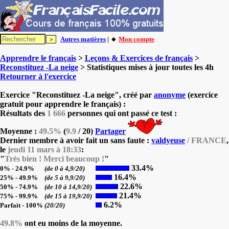
Autres matières
| 🔸
Mon compte
Apprendre le français
>
Leçons & Exercices de français
>
Reconstituez -La neige
> Statistiques mises à jour toutes les 4h
Retourner à l'exercice
Exercice "Reconstituez -La neige", créé par
anonyme
(exercice
gratuit pour apprendre le français) :
Résultats des
1 666
personnes qui ont passé ce test :
Moyenne :
49.5%
(
9.9
/ 20)
Partager
Dernier membre à avoir fait un sans faute :
valdyeuse
/ FRANCE
,
le
jeudi 11 mars à 18:33
:
"
Très bien ! Merci beaucoup !
"
33.4%
0% - 24.9%
(de 0 à 4,9/20)
16.4%
25% - 49.9%
(de 5 à 9,9/20)
22.6%
50% - 74.9%
(de 10 à 14,9/20)
21.4%
75% - 99.9%
(de 15 à 19,9/20)
6.2%
Parfait - 100%
(20/20)
49.8%
ont eu moins de la moyenne.