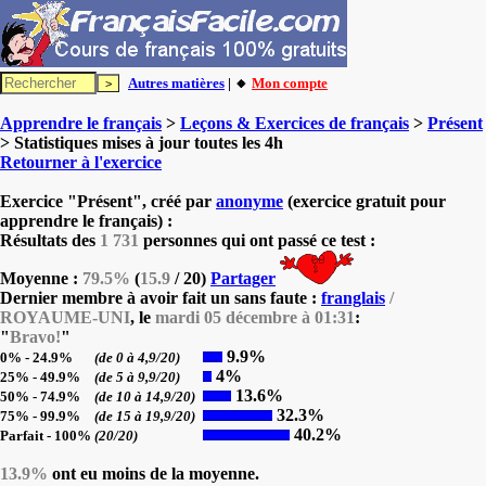
Autres matières
| 🔸
Mon compte
Apprendre le français
>
Leçons & Exercices de français
>
Présent
> Statistiques mises à jour toutes les 4h
Retourner à l'exercice
Exercice "Présent", créé par
anonyme
(exercice gratuit pour
apprendre le français) :
Résultats des
1 731
personnes qui ont passé ce test :
Moyenne :
79.5%
(
15.9
/ 20)
Partager
Dernier membre à avoir fait un sans faute :
franglais
/
ROYAUME-UNI
, le
mardi 05 décembre à 01:31
:
"
Bravo!
"
9.9%
0% - 24.9%
(de 0 à 4,9/20)
4%
25% - 49.9%
(de 5 à 9,9/20)
13.6%
50% - 74.9%
(de 10 à 14,9/20)
32.3%
75% - 99.9%
(de 15 à 19,9/20)
40.2%
Parfait - 100%
(20/20)
13.9%
ont eu moins de la moyenne.