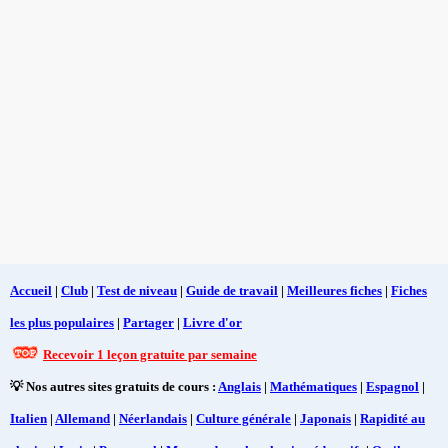
Accueil
|
Club
|
Test de niveau
|
Guide de travail
|
Meilleures fiches
|
Fiches
les plus populaires
|
Partager
|
Livre d'or
Recevoir 1 leçon gratuite par semaine
💡 Nos autres sites gratuits de cours :
Anglais
|
Mathématiques
|
Espagnol
|
Italien
|
Allemand
|
Néerlandais
|
Culture générale
|
Japonais
|
Rapidité au