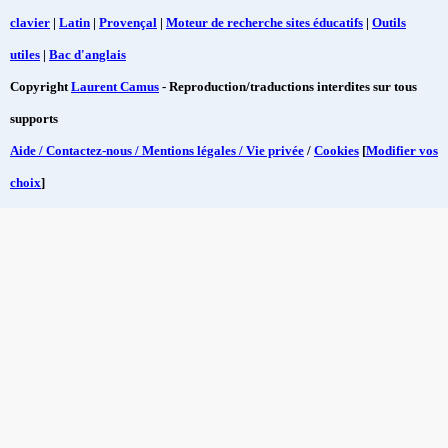
clavier
|
Latin
|
Provençal
|
Moteur de recherche sites éducatifs
|
Outils
utiles
|
Bac d'anglais
Copyright
Laurent Camus
- Reproduction/traductions interdites sur tous
supports
Aide / Contactez-nous / Mentions légales / Vie privée
/
Cookies
[
Modifier vos
choix
]