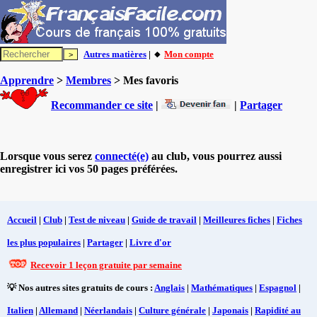
Autres matières
| 🔸
Mon compte
Apprendre
>
Membres
> Mes favoris
Recommander ce site
|
|
Partager
Lorsque vous serez
connecté(e)
au club, vous pourrez aussi
enregistrer ici vos 50 pages préférées.
Accueil
|
Club
|
Test de niveau
|
Guide de travail
|
Meilleures fiches
|
Fiches
les plus populaires
|
Partager
|
Livre d'or
Recevoir 1 leçon gratuite par semaine
💡 Nos autres sites gratuits de cours :
Anglais
|
Mathématiques
|
Espagnol
|
Italien
|
Allemand
|
Néerlandais
|
Culture générale
|
Japonais
|
Rapidité au