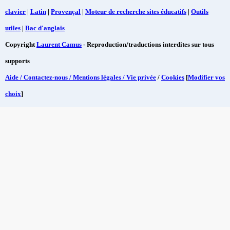
clavier
|
Latin
|
Provençal
|
Moteur de recherche sites éducatifs
|
Outils
utiles
|
Bac d'anglais
Copyright
Laurent Camus
- Reproduction/traductions interdites sur tous
supports
Aide / Contactez-nous / Mentions légales / Vie privée
/
Cookies
[
Modifier vos
choix
]