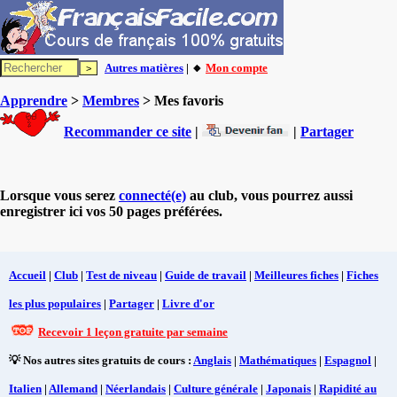
Autres matières
| 🔸
Mon compte
Apprendre
>
Membres
> Mes favoris
Recommander ce site
|
|
Partager
Lorsque vous serez
connecté(e)
au club, vous pourrez aussi
enregistrer ici vos 50 pages préférées.
Accueil
|
Club
|
Test de niveau
|
Guide de travail
|
Meilleures fiches
|
Fiches
les plus populaires
|
Partager
|
Livre d'or
Recevoir 1 leçon gratuite par semaine
💡 Nos autres sites gratuits de cours :
Anglais
|
Mathématiques
|
Espagnol
|
Italien
|
Allemand
|
Néerlandais
|
Culture générale
|
Japonais
|
Rapidité au