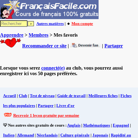
Autres matières
| 🔸
Mon compte
Apprendre
>
Membres
> Mes favoris
Recommander ce site
|
|
Partager
Lorsque vous serez
connecté(e)
au club, vous pourrez aussi
enregistrer ici vos 50 pages préférées.
Accueil
|
Club
|
Test de niveau
|
Guide de travail
|
Meilleures fiches
|
Fiches
les plus populaires
|
Partager
|
Livre d'or
Recevoir 1 leçon gratuite par semaine
💡 Nos autres sites gratuits de cours :
Anglais
|
Mathématiques
|
Espagnol
|
Italien
|
Allemand
|
Néerlandais
|
Culture générale
|
Japonais
|
Rapidité au