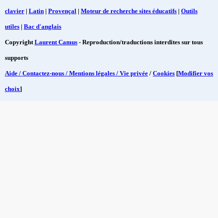
clavier
|
Latin
|
Provençal
|
Moteur de recherche sites éducatifs
|
Outils
utiles
|
Bac d'anglais
Copyright
Laurent Camus
- Reproduction/traductions interdites sur tous
supports
Aide / Contactez-nous / Mentions légales / Vie privée
/
Cookies
[
Modifier vos
choix
]