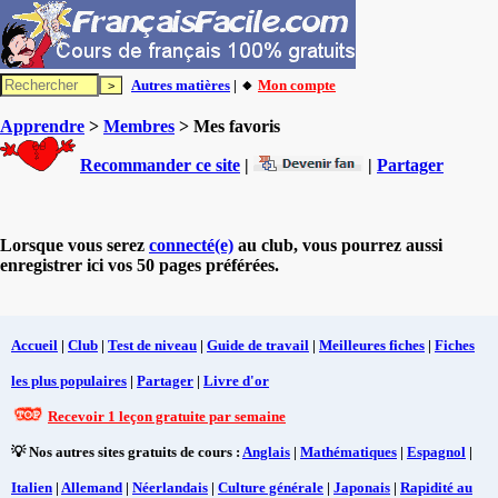
Autres matières
| 🔸
Mon compte
Apprendre
>
Membres
> Mes favoris
Recommander ce site
|
|
Partager
Lorsque vous serez
connecté(e)
au club, vous pourrez aussi
enregistrer ici vos 50 pages préférées.
Accueil
|
Club
|
Test de niveau
|
Guide de travail
|
Meilleures fiches
|
Fiches
les plus populaires
|
Partager
|
Livre d'or
Recevoir 1 leçon gratuite par semaine
💡 Nos autres sites gratuits de cours :
Anglais
|
Mathématiques
|
Espagnol
|
Italien
|
Allemand
|
Néerlandais
|
Culture générale
|
Japonais
|
Rapidité au