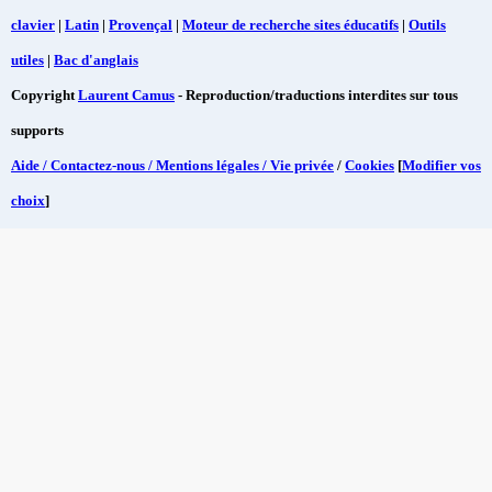
clavier
|
Latin
|
Provençal
|
Moteur de recherche sites éducatifs
|
Outils
utiles
|
Bac d'anglais
Copyright
Laurent Camus
- Reproduction/traductions interdites sur tous
supports
Aide / Contactez-nous / Mentions légales / Vie privée
/
Cookies
[
Modifier vos
choix
]