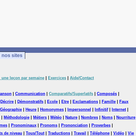
 nos sites
 une leçon par semaine
|
Exercices
|
Aide/Contact
anson
|
Communication
|
Comparatifs/Superlatifs
|
Composés
|
|
Décrire
|
Démonstratifs
|
Ecole
|
Etre
|
Exclamations
|
Famille
|
Faux
Géographie
|
Heure
|
Homonymes
|
Impersonnel
|
Infinitif
|
Internet
|
|
Méthodologie
|
Métiers
|
Météo
|
Nature
|
Nombres
|
Noms
|
Nourriture
mes
|
Pronominaux
|
Pronoms
|
Prononciation
|
Proverbes
|
ts de niveau
|
Tous/Tout
|
Traductions
|
Travail
|
Téléphone
|
Vidéo
|
Vie