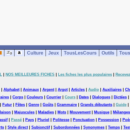
Culture
Jeux
TousLesCours
Outils
Tous
L
|
NOS MEILLEURES FICHES
|
Les fiches les plus populaires
|
Recevez
|
Alphabet
|
Animaux
|
Argent
|
Argot
|
Articles
|
Audio
|
Auxiliaires
|
Ch
aires
|
Corps
|
Couleurs
|
Courrier
|
Cours
|
Dates
|
Dialogues
|
Dictées
|
Futur
|
Fêtes
|
Genre
|
Goûts
|
Grammaire
|
Grands débutants
|
Guide
|
aison
|
Majuscules
|
Maladies
|
Mots
|
Mouvement
|
Musique
|
Mélanges
assif
|
Passé
|
Pays
|
Pluriel
|
Politesse
|
Ponctuation
|
Possession
|
Poè
rts
|
Style direct
|
Subjonctif
|
Subordonnées
|
Synonymes
|
Temps
|
Tes