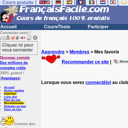
Cours gratuits
Accueil
Cours/Tests
Participer
Connectez-vous !
Cliquez ici pour
vous connecter
Apprendre
>
Membres
> Mes favoris
Nouveau compte
Recommander ce site
|
Des millions de
comptes créés
100% gratuit !
[
Avantages
]
Lorsque vous serez
connecté(e)
au club
Accueil
Accès rapides
Imprimer
Livre d'or
Plan du site
Recommander
Signaler un bug
Faire un lien
Comme des