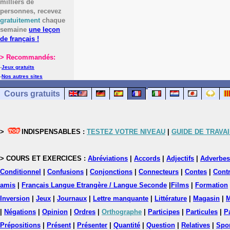
milliers de
personnes, recevez
gratuitement
chaque
semaine
une leçon
de français !
> Recommandés:
-
Jeux gratuits
-
Nos autres sites
Cours gratuits
>
INDISPENSABLES :
TESTEZ VOTRE NIVEAU
|
GUIDE DE TRAVAI
> COURS ET EXERCICES :
Abréviations
|
Accords
|
Adjectifs
|
Adverbes
Conditionnel
|
Confusions
|
Conjonctions
|
Connecteurs
|
Contes
|
Contr
amis
|
Français Langue Etrangère / Langue Seconde
|
Films
|
Formation
Inversion
|
Jeux
|
Journaux
|
Lettre manquante
|
Littérature
|
Magasin
|
M
|
Négations
|
Opinion
|
Ordres
|
Orthographe
|
Participes
|
Particules
|
P
Prépositions
|
Présent
|
Présenter
|
Quantité
|
Question
|
Relatives
|
Spo