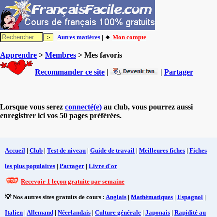
Autres matières
| 🔸
Mon compte
Apprendre
>
Membres
> Mes favoris
Recommander ce site
|
|
Partager
Lorsque vous serez
connecté(e)
au club, vous pourrez aussi
enregistrer ici vos 50 pages préférées.
Accueil
|
Club
|
Test de niveau
|
Guide de travail
|
Meilleures fiches
|
Fiches
les plus populaires
|
Partager
|
Livre d'or
Recevoir 1 leçon gratuite par semaine
💡 Nos autres sites gratuits de cours :
Anglais
|
Mathématiques
|
Espagnol
|
Italien
|
Allemand
|
Néerlandais
|
Culture générale
|
Japonais
|
Rapidité au