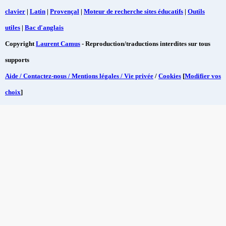
clavier
|
Latin
|
Provençal
|
Moteur de recherche sites éducatifs
|
Outils
utiles
|
Bac d'anglais
Copyright
Laurent Camus
- Reproduction/traductions interdites sur tous
supports
Aide / Contactez-nous / Mentions légales / Vie privée
/
Cookies
[
Modifier vos
choix
]