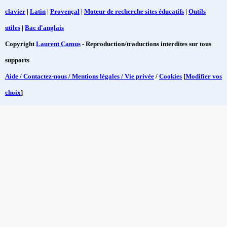
clavier
|
Latin
|
Provençal
|
Moteur de recherche sites éducatifs
|
Outils
utiles
|
Bac d'anglais
Copyright
Laurent Camus
- Reproduction/traductions interdites sur tous
supports
Aide / Contactez-nous / Mentions légales / Vie privée
/
Cookies
[
Modifier vos
choix
]