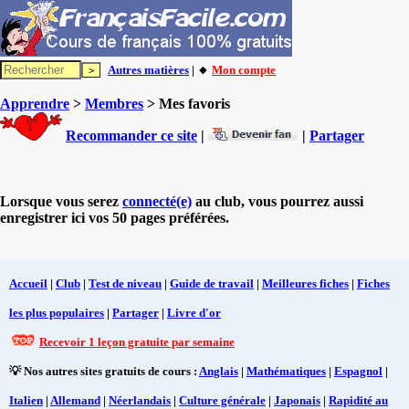
Autres matières
| 🔸
Mon compte
Apprendre
>
Membres
> Mes favoris
Recommander ce site
|
|
Partager
Lorsque vous serez
connecté(e)
au club, vous pourrez aussi
enregistrer ici vos 50 pages préférées.
Accueil
|
Club
|
Test de niveau
|
Guide de travail
|
Meilleures fiches
|
Fiches
les plus populaires
|
Partager
|
Livre d'or
Recevoir 1 leçon gratuite par semaine
💡 Nos autres sites gratuits de cours :
Anglais
|
Mathématiques
|
Espagnol
|
Italien
|
Allemand
|
Néerlandais
|
Culture générale
|
Japonais
|
Rapidité au