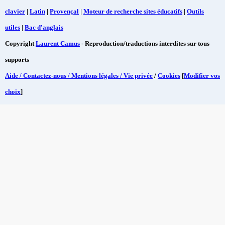
clavier
|
Latin
|
Provençal
|
Moteur de recherche sites éducatifs
|
Outils
utiles
|
Bac d'anglais
Copyright
Laurent Camus
- Reproduction/traductions interdites sur tous
supports
Aide / Contactez-nous / Mentions légales / Vie privée
/
Cookies
[
Modifier vos
choix
]