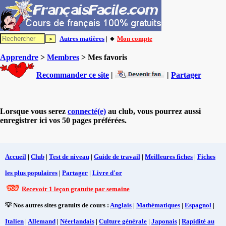
Autres matières
| 🔸
Mon compte
Apprendre
>
Membres
> Mes favoris
Recommander ce site
|
|
Partager
Lorsque vous serez
connecté(e)
au club, vous pourrez aussi
enregistrer ici vos 50 pages préférées.
Accueil
|
Club
|
Test de niveau
|
Guide de travail
|
Meilleures fiches
|
Fiches
les plus populaires
|
Partager
|
Livre d'or
Recevoir 1 leçon gratuite par semaine
💡 Nos autres sites gratuits de cours :
Anglais
|
Mathématiques
|
Espagnol
|
Italien
|
Allemand
|
Néerlandais
|
Culture générale
|
Japonais
|
Rapidité au