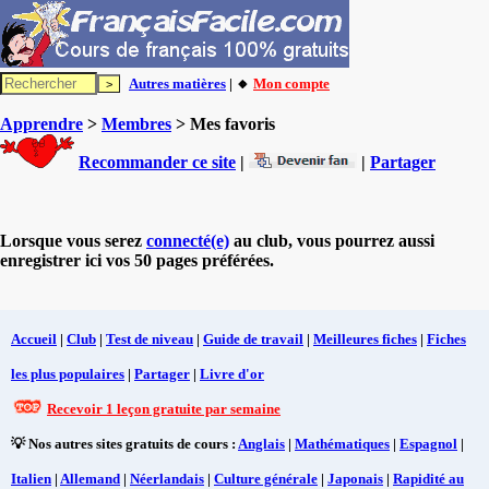
Autres matières
| 🔸
Mon compte
Apprendre
>
Membres
> Mes favoris
Recommander ce site
|
|
Partager
Lorsque vous serez
connecté(e)
au club, vous pourrez aussi
enregistrer ici vos 50 pages préférées.
Accueil
|
Club
|
Test de niveau
|
Guide de travail
|
Meilleures fiches
|
Fiches
les plus populaires
|
Partager
|
Livre d'or
Recevoir 1 leçon gratuite par semaine
💡 Nos autres sites gratuits de cours :
Anglais
|
Mathématiques
|
Espagnol
|
Italien
|
Allemand
|
Néerlandais
|
Culture générale
|
Japonais
|
Rapidité au