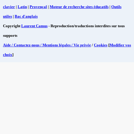
clavier
|
Latin
|
Provençal
|
Moteur de recherche sites éducatifs
|
Outils
utiles
|
Bac d'anglais
Copyright
Laurent Camus
- Reproduction/traductions interdites sur tous
supports
Aide / Contactez-nous / Mentions légales / Vie privée
/
Cookies
[
Modifier vos
choix
]