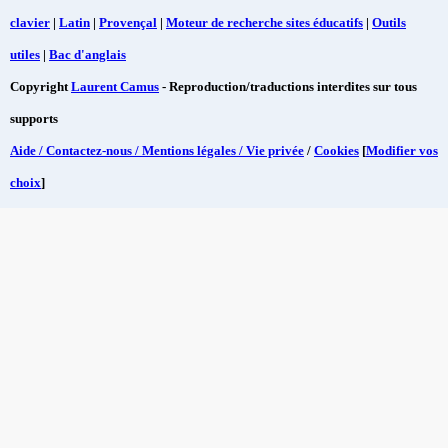
clavier
|
Latin
|
Provençal
|
Moteur de recherche sites éducatifs
|
Outils
utiles
|
Bac d'anglais
Copyright
Laurent Camus
- Reproduction/traductions interdites sur tous
supports
Aide / Contactez-nous / Mentions légales / Vie privée
/
Cookies
[
Modifier vos
choix
]