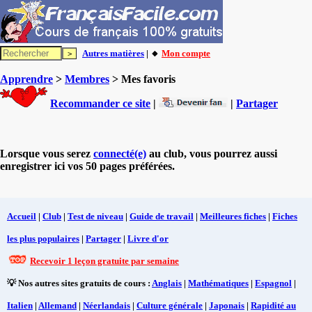
Autres matières
| 🔸
Mon compte
Apprendre
>
Membres
> Mes favoris
Recommander ce site
|
|
Partager
Lorsque vous serez
connecté(e)
au club, vous pourrez aussi
enregistrer ici vos 50 pages préférées.
Accueil
|
Club
|
Test de niveau
|
Guide de travail
|
Meilleures fiches
|
Fiches
les plus populaires
|
Partager
|
Livre d'or
Recevoir 1 leçon gratuite par semaine
💡 Nos autres sites gratuits de cours :
Anglais
|
Mathématiques
|
Espagnol
|
Italien
|
Allemand
|
Néerlandais
|
Culture générale
|
Japonais
|
Rapidité au