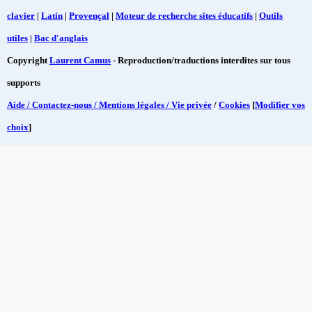
clavier
|
Latin
|
Provençal
|
Moteur de recherche sites éducatifs
|
Outils
utiles
|
Bac d'anglais
Copyright
Laurent Camus
- Reproduction/traductions interdites sur tous
supports
Aide / Contactez-nous / Mentions légales / Vie privée
/
Cookies
[
Modifier vos
choix
]