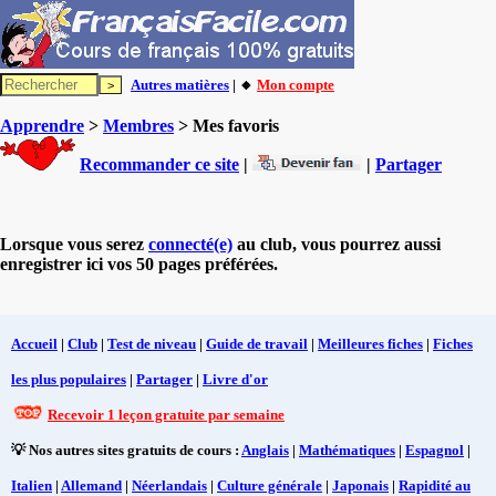
Autres matières
| 🔸
Mon compte
Apprendre
>
Membres
> Mes favoris
Recommander ce site
|
|
Partager
Lorsque vous serez
connecté(e)
au club, vous pourrez aussi
enregistrer ici vos 50 pages préférées.
Accueil
|
Club
|
Test de niveau
|
Guide de travail
|
Meilleures fiches
|
Fiches
les plus populaires
|
Partager
|
Livre d'or
Recevoir 1 leçon gratuite par semaine
💡 Nos autres sites gratuits de cours :
Anglais
|
Mathématiques
|
Espagnol
|
Italien
|
Allemand
|
Néerlandais
|
Culture générale
|
Japonais
|
Rapidité au