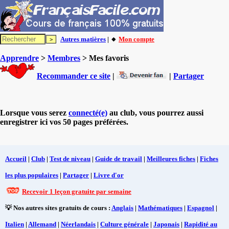
Autres matières
| 🔸
Mon compte
Apprendre
>
Membres
> Mes favoris
Recommander ce site
|
|
Partager
Lorsque vous serez
connecté(e)
au club, vous pourrez aussi
enregistrer ici vos 50 pages préférées.
Accueil
|
Club
|
Test de niveau
|
Guide de travail
|
Meilleures fiches
|
Fiches
les plus populaires
|
Partager
|
Livre d'or
Recevoir 1 leçon gratuite par semaine
💡 Nos autres sites gratuits de cours :
Anglais
|
Mathématiques
|
Espagnol
|
Italien
|
Allemand
|
Néerlandais
|
Culture générale
|
Japonais
|
Rapidité au