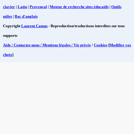
clavier
|
Latin
|
Provençal
|
Moteur de recherche sites éducatifs
|
Outils
utiles
|
Bac d'anglais
Copyright
Laurent Camus
- Reproduction/traductions interdites sur tous
supports
Aide / Contactez-nous / Mentions légales / Vie privée
/
Cookies
[
Modifier vos
choix
]