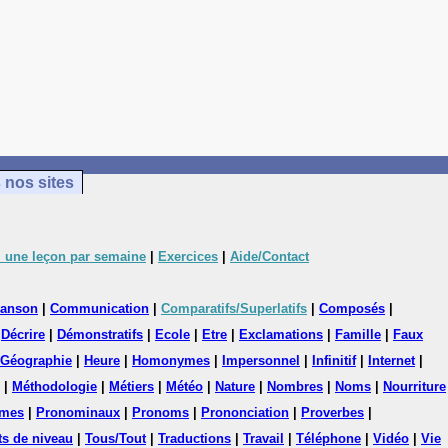
 nos sites
 une leçon par semaine
|
Exercices
|
Aide/Contact
anson
|
Communication
|
Comparatifs/Superlatifs
|
Composés
|
|
Décrire
|
Démonstratifs
|
Ecole
|
Etre
|
Exclamations
|
Famille
|
Faux
Géographie
|
Heure
|
Homonymes
|
Impersonnel
|
Infinitif
|
Internet
|
|
Méthodologie
|
Métiers
|
Météo
|
Nature
|
Nombres
|
Noms
|
Nourriture
mes
|
Pronominaux
|
Pronoms
|
Prononciation
|
Proverbes
|
ts de niveau
|
Tous/Tout
|
Traductions
|
Travail
|
Téléphone
|
Vidéo
|
Vie