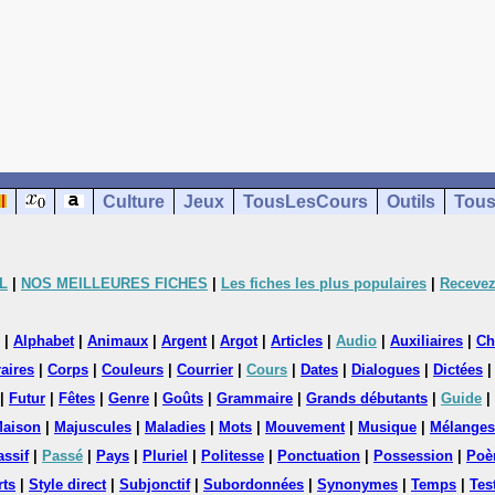
Culture
Jeux
TousLesCours
Outils
Tous
L
|
NOS MEILLEURES FICHES
|
Les fiches les plus populaires
|
Recevez
|
Alphabet
|
Animaux
|
Argent
|
Argot
|
Articles
|
Audio
|
Auxiliaires
|
Ch
aires
|
Corps
|
Couleurs
|
Courrier
|
Cours
|
Dates
|
Dialogues
|
Dictées
|
Futur
|
Fêtes
|
Genre
|
Goûts
|
Grammaire
|
Grands débutants
|
Guide
|
aison
|
Majuscules
|
Maladies
|
Mots
|
Mouvement
|
Musique
|
Mélanges
assif
|
Passé
|
Pays
|
Pluriel
|
Politesse
|
Ponctuation
|
Possession
|
Poè
rts
|
Style direct
|
Subjonctif
|
Subordonnées
|
Synonymes
|
Temps
|
Tes