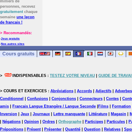
milliers de
personnes, recevez
gratuitement
chaque
semaine
une leçon
de français !
> Recommandés:
-
Jeux gratuits
-
Nos autres sites
Cours gratuits
>
INDISPENSABLES :
TESTEZ VOTRE NIVEAU
|
GUIDE DE TRAVAI
> COURS ET EXERCICES :
Abréviations
|
Accords
|
Adjectifs
|
Adverbes
Conditionnel
|
Confusions
|
Conjonctions
|
Connecteurs
|
Contes
|
Contr
amis
|
Français Langue Etrangère / Langue Seconde
|
Films
|
Formation
Inversion
|
Jeux
|
Journaux
|
Lettre manquante
|
Littérature
|
Magasin
|
M
|
Négations
|
Opinion
|
Ordres
|
Orthographe
|
Participes
|
Particules
|
P
Prépositions
|
Présent
|
Présenter
|
Quantité
|
Question
|
Relatives
|
Spo