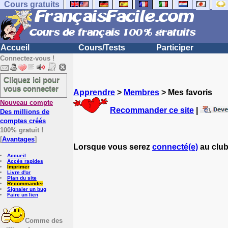
Cours gratuits
Accueil
Cours/Tests
Participer
Connectez-vous !
Cliquez ici pour
vous connecter
Apprendre
>
Membres
> Mes favoris
Nouveau compte
Recommander ce site
|
Des millions de
comptes créés
100% gratuit !
[
Avantages
]
Lorsque vous serez
connecté(e)
au club
Accueil
Accès rapides
Imprimer
Livre d'or
Plan du site
Recommander
Signaler un bug
Faire un lien
Comme des