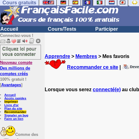
Cours gratuits
Accueil
Cours/Tests
Participer
Connectez-vous !
Cliquez ici pour
vous connecter
Apprendre
>
Membres
> Mes favoris
Nouveau compte
Recommander ce site
|
Des millions de
comptes créés
100% gratuit !
[
Avantages
]
Lorsque vous serez
connecté(e)
au club
Accueil
Accès rapides
Imprimer
Livre d'or
Plan du site
Recommander
Signaler un bug
Faire un lien
Comme des