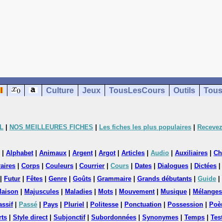
Culture
Jeux
TousLesCours
Outils
Tous
L
|
NOS MEILLEURES FICHES
|
Les fiches les plus populaires
|
Recevez
|
Alphabet
|
Animaux
|
Argent
|
Argot
|
Articles
|
Audio
|
Auxiliaires
|
Ch
aires
|
Corps
|
Couleurs
|
Courrier
|
Cours
|
Dates
|
Dialogues
|
Dictées
|
Futur
|
Fêtes
|
Genre
|
Goûts
|
Grammaire
|
Grands débutants
|
Guide
|
aison
|
Majuscules
|
Maladies
|
Mots
|
Mouvement
|
Musique
|
Mélanges
assif
|
Passé
|
Pays
|
Pluriel
|
Politesse
|
Ponctuation
|
Possession
|
Poè
rts
|
Style direct
|
Subjonctif
|
Subordonnées
|
Synonymes
|
Temps
|
Tes