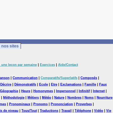
 nos sites
 une leçon par semaine
|
Exercices
|
Aide/Contact
anson
|
Communication
|
Comparatifs/Superlatifs
|
Composés
|
|
Décrire
|
Démonstratifs
|
Ecole
|
Etre
|
Exclamations
|
Famille
|
Faux
Géographie
|
Heure
|
Homonymes
|
Impersonnel
|
Infinitif
|
Internet
|
|
Méthodologie
|
Métiers
|
Météo
|
Nature
|
Nombres
|
Noms
|
Nourriture
mes
|
Pronominaux
|
Pronoms
|
Prononciation
|
Proverbes
|
ts de niveau
|
Tous/Tout
|
Traductions
|
Travail
|
Téléphone
|
Vidéo
|
Vie