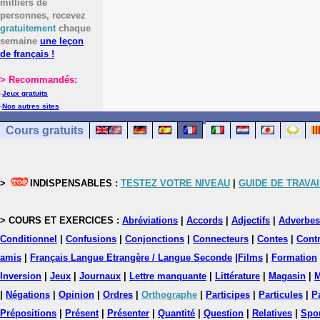
milliers de
personnes, recevez
gratuitement
chaque
semaine
une leçon
de français !
> Recommandés:
-
Jeux gratuits
-
Nos autres sites
Cours gratuits
>
INDISPENSABLES :
TESTEZ VOTRE NIVEAU
|
GUIDE DE TRAVAI
> COURS ET EXERCICES :
Abréviations
|
Accords
|
Adjectifs
|
Adverbes
Conditionnel
|
Confusions
|
Conjonctions
|
Connecteurs
|
Contes
|
Contr
amis
|
Français Langue Etrangère / Langue Seconde
|
Films
|
Formation
Inversion
|
Jeux
|
Journaux
|
Lettre manquante
|
Littérature
|
Magasin
|
M
|
Négations
|
Opinion
|
Ordres
|
Orthographe
|
Participes
|
Particules
|
P
Prépositions
|
Présent
|
Présenter
|
Quantité
|
Question
|
Relatives
|
Spo