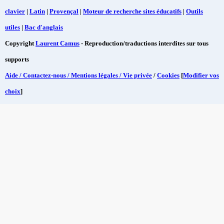
clavier
|
Latin
|
Provençal
|
Moteur de recherche sites éducatifs
|
Outils
utiles
|
Bac d'anglais
Copyright
Laurent Camus
- Reproduction/traductions interdites sur tous
supports
Aide / Contactez-nous / Mentions légales / Vie privée
/
Cookies
[
Modifier vos
choix
]