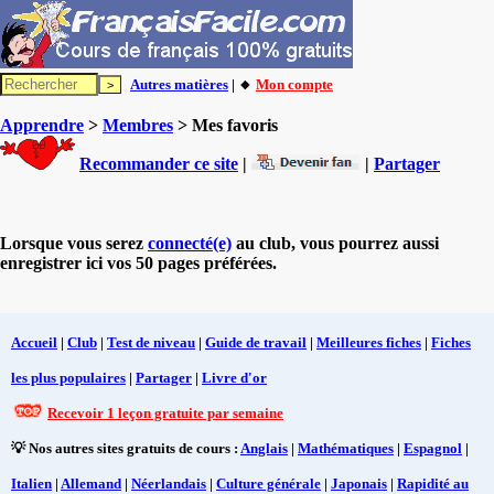
Autres matières
| 🔸
Mon compte
Apprendre
>
Membres
> Mes favoris
Recommander ce site
|
|
Partager
Lorsque vous serez
connecté(e)
au club, vous pourrez aussi
enregistrer ici vos 50 pages préférées.
Accueil
|
Club
|
Test de niveau
|
Guide de travail
|
Meilleures fiches
|
Fiches
les plus populaires
|
Partager
|
Livre d'or
Recevoir 1 leçon gratuite par semaine
💡 Nos autres sites gratuits de cours :
Anglais
|
Mathématiques
|
Espagnol
|
Italien
|
Allemand
|
Néerlandais
|
Culture générale
|
Japonais
|
Rapidité au