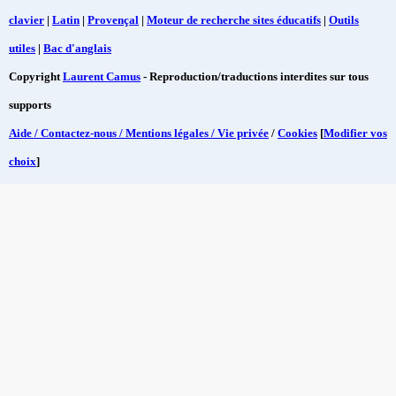
clavier
|
Latin
|
Provençal
|
Moteur de recherche sites éducatifs
|
Outils
utiles
|
Bac d'anglais
Copyright
Laurent Camus
- Reproduction/traductions interdites sur tous
supports
Aide / Contactez-nous / Mentions légales / Vie privée
/
Cookies
[
Modifier vos
choix
]