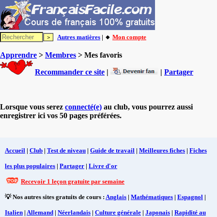
Autres matières
| 🔸
Mon compte
Apprendre
>
Membres
> Mes favoris
Recommander ce site
|
|
Partager
Lorsque vous serez
connecté(e)
au club, vous pourrez aussi
enregistrer ici vos 50 pages préférées.
Accueil
|
Club
|
Test de niveau
|
Guide de travail
|
Meilleures fiches
|
Fiches
les plus populaires
|
Partager
|
Livre d'or
Recevoir 1 leçon gratuite par semaine
💡 Nos autres sites gratuits de cours :
Anglais
|
Mathématiques
|
Espagnol
|
Italien
|
Allemand
|
Néerlandais
|
Culture générale
|
Japonais
|
Rapidité au