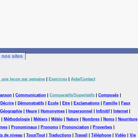
 nos sites
 une leçon par semaine
|
Exercices
|
Aide/Contact
anson
|
Communication
|
Comparatifs/Superlatifs
|
Composés
|
|
Décrire
|
Démonstratifs
|
Ecole
|
Etre
|
Exclamations
|
Famille
|
Faux
Géographie
|
Heure
|
Homonymes
|
Impersonnel
|
Infinitif
|
Internet
|
|
Méthodologie
|
Métiers
|
Météo
|
Nature
|
Nombres
|
Noms
|
Nourriture
mes
|
Pronominaux
|
Pronoms
|
Prononciation
|
Proverbes
|
ts de niveau
|
Tous/Tout
|
Traductions
|
Travail
|
Téléphone
|
Vidéo
|
Vie