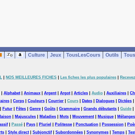
Culture
Jeux
TousLesCours
Outils
Tous
L
|
NOS MEILLEURES FICHES
|
Les fiches les plus populaires
|
Recevez
|
Alphabet
|
Animaux
|
Argent
|
Argot
|
Articles
|
Audio
|
Auxiliaires
|
Ch
aires
|
Corps
|
Couleurs
|
Courrier
|
Cours
|
Dates
|
Dialogues
|
Dictées
|
Futur
|
Fêtes
|
Genre
|
Goûts
|
Grammaire
|
Grands débutants
|
Guide
|
aison
|
Majuscules
|
Maladies
|
Mots
|
Mouvement
|
Musique
|
Mélanges
assif
|
Passé
|
Pays
|
Pluriel
|
Politesse
|
Ponctuation
|
Possession
|
Poè
rts
|
Style direct
|
Subjonctif
|
Subordonnées
|
Synonymes
|
Temps
|
Tes