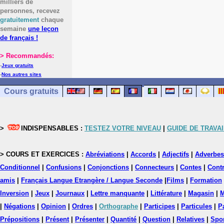
milliers de
personnes, recevez
gratuitement
chaque
semaine
une leçon
de français !
> Recommandés:
-
Jeux gratuits
-
Nos autres sites
Cours gratuits
>
INDISPENSABLES :
TESTEZ VOTRE NIVEAU
|
GUIDE DE TRAVAI
> COURS ET EXERCICES :
Abréviations
|
Accords
|
Adjectifs
|
Adverbes
Conditionnel
|
Confusions
|
Conjonctions
|
Connecteurs
|
Contes
|
Contr
amis
|
Français Langue Etrangère / Langue Seconde
|
Films
|
Formation
Inversion
|
Jeux
|
Journaux
|
Lettre manquante
|
Littérature
|
Magasin
|
M
|
Négations
|
Opinion
|
Ordres
|
Orthographe
|
Participes
|
Particules
|
P
Prépositions
|
Présent
|
Présenter
|
Quantité
|
Question
|
Relatives
|
Spo