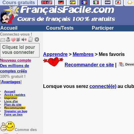
Cours gratuits
Accueil
Cours/Tests
Participer
Connectez-vous !
Cliquez ici pour
vous connecter
Apprendre
>
Membres
> Mes favoris
Nouveau compte
Recommander ce site
|
Des millions de
comptes créés
100% gratuit !
[
Avantages
]
Lorsque vous serez
connecté(e)
au club
Accueil
Accès rapides
Imprimer
Livre d'or
Plan du site
Recommander
Signaler un bug
Faire un lien
Comme des