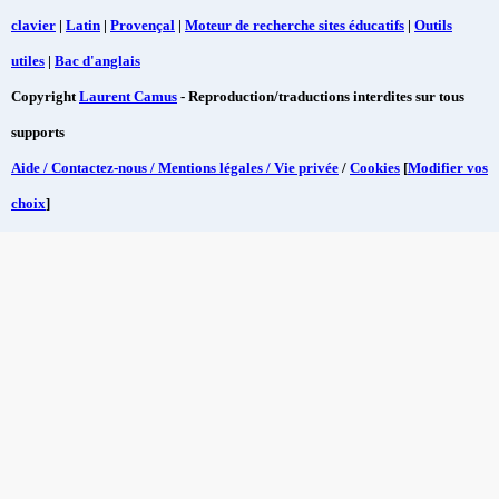
clavier
|
Latin
|
Provençal
|
Moteur de recherche sites éducatifs
|
Outils
utiles
|
Bac d'anglais
Copyright
Laurent Camus
- Reproduction/traductions interdites sur tous
supports
Aide / Contactez-nous / Mentions légales / Vie privée
/
Cookies
[
Modifier vos
choix
]