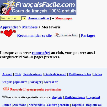
Autres matières
| 🔸
Mon compte
Apprendre
>
Membres
> Mes favoris
Recommander ce site
|
|
Partager
Lorsque vous serez
connecté(e)
au club, vous pourrez aussi
enregistrer ici vos 50 pages préférées.
Accueil
|
Club
|
Test de niveau
|
Guide de travail
|
Meilleures fiches
|
Fiches
les plus populaires
|
Partager
|
Livre d'or
Recevoir 1 leçon gratuite par semaine
💡 Nos autres sites gratuits de cours :
Anglais
|
Mathématiques
|
Espagnol
|
Italien
|
Allemand
|
Néerlandais
|
Culture générale
|
Japonais
|
Rapidité au