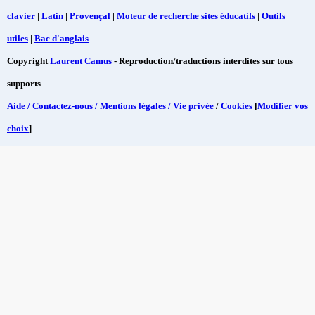
clavier
|
Latin
|
Provençal
|
Moteur de recherche sites éducatifs
|
Outils
utiles
|
Bac d'anglais
Copyright
Laurent Camus
- Reproduction/traductions interdites sur tous
supports
Aide / Contactez-nous / Mentions légales / Vie privée
/
Cookies
[
Modifier vos
choix
]