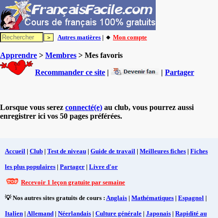
Autres matières
| 🔸
Mon compte
Apprendre
>
Membres
> Mes favoris
Recommander ce site
|
|
Partager
Lorsque vous serez
connecté(e)
au club, vous pourrez aussi
enregistrer ici vos 50 pages préférées.
Accueil
|
Club
|
Test de niveau
|
Guide de travail
|
Meilleures fiches
|
Fiches
les plus populaires
|
Partager
|
Livre d'or
Recevoir 1 leçon gratuite par semaine
💡 Nos autres sites gratuits de cours :
Anglais
|
Mathématiques
|
Espagnol
|
Italien
|
Allemand
|
Néerlandais
|
Culture générale
|
Japonais
|
Rapidité au