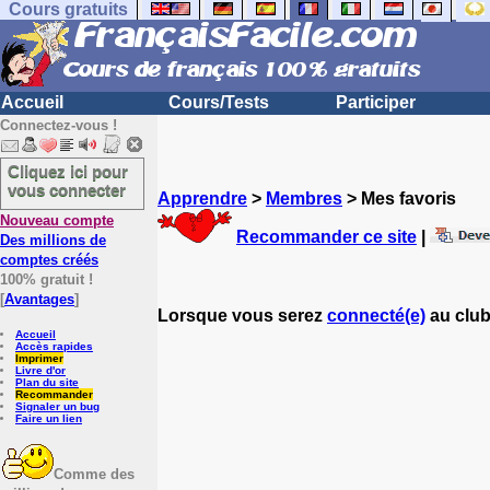
Cours gratuits
Accueil
Cours/Tests
Participer
Connectez-vous !
Cliquez ici pour
vous connecter
Apprendre
>
Membres
> Mes favoris
Nouveau compte
Recommander ce site
|
Des millions de
comptes créés
100% gratuit !
[
Avantages
]
Lorsque vous serez
connecté(e)
au club
Accueil
Accès rapides
Imprimer
Livre d'or
Plan du site
Recommander
Signaler un bug
Faire un lien
Comme des