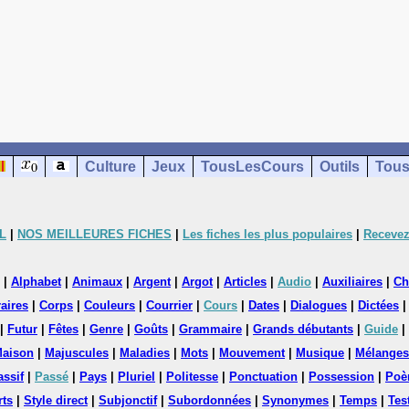
Culture
Jeux
TousLesCours
Outils
Tous
L
|
NOS MEILLEURES FICHES
|
Les fiches les plus populaires
|
Recevez
|
Alphabet
|
Animaux
|
Argent
|
Argot
|
Articles
|
Audio
|
Auxiliaires
|
Ch
aires
|
Corps
|
Couleurs
|
Courrier
|
Cours
|
Dates
|
Dialogues
|
Dictées
|
Futur
|
Fêtes
|
Genre
|
Goûts
|
Grammaire
|
Grands débutants
|
Guide
|
aison
|
Majuscules
|
Maladies
|
Mots
|
Mouvement
|
Musique
|
Mélanges
assif
|
Passé
|
Pays
|
Pluriel
|
Politesse
|
Ponctuation
|
Possession
|
Poè
rts
|
Style direct
|
Subjonctif
|
Subordonnées
|
Synonymes
|
Temps
|
Tes