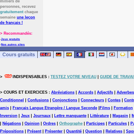
milliers de
personnes, recevez
gratuitement
chaque
semaine
une leçon
de français !
> Recommandés:
-
Jeux gratuits
-
Nos autres sites
Cours gratuits
>
INDISPENSABLES :
TESTEZ VOTRE NIVEAU
|
GUIDE DE TRAVAI
> COURS ET EXERCICES :
Abréviations
|
Accords
|
Adjectifs
|
Adverbes
Conditionnel
|
Confusions
|
Conjonctions
|
Connecteurs
|
Contes
|
Contr
amis
|
Français Langue Etrangère / Langue Seconde
|
Films
|
Formation
Inversion
|
Jeux
|
Journaux
|
Lettre manquante
|
Littérature
|
Magasin
|
M
|
Négations
|
Opinion
|
Ordres
|
Orthographe
|
Participes
|
Particules
|
P
Prépositions
|
Présent
|
Présenter
|
Quantité
|
Question
|
Relatives
|
Spo