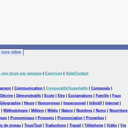
 nos sites
 une leçon par semaine
|
Exercices
|
Aide/Contact
anson
|
Communication
|
Comparatifs/Superlatifs
|
Composés
|
|
Décrire
|
Démonstratifs
|
Ecole
|
Etre
|
Exclamations
|
Famille
|
Faux
Géographie
|
Heure
|
Homonymes
|
Impersonnel
|
Infinitif
|
Internet
|
|
Méthodologie
|
Métiers
|
Météo
|
Nature
|
Nombres
|
Noms
|
Nourriture
mes
|
Pronominaux
|
Pronoms
|
Prononciation
|
Proverbes
|
ts de niveau
|
Tous/Tout
|
Traductions
|
Travail
|
Téléphone
|
Vidéo
|
Vie