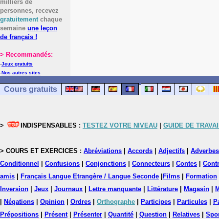
milliers de
personnes, recevez
gratuitement
chaque
semaine
une leçon
de français !
> Recommandés:
-
Jeux gratuits
-
Nos autres sites
Cours gratuits
>
INDISPENSABLES :
TESTEZ VOTRE NIVEAU
|
GUIDE DE TRAVAI
> COURS ET EXERCICES :
Abréviations
|
Accords
|
Adjectifs
|
Adverbes
Conditionnel
|
Confusions
|
Conjonctions
|
Connecteurs
|
Contes
|
Contr
amis
|
Français Langue Etrangère / Langue Seconde
|
Films
|
Formation
Inversion
|
Jeux
|
Journaux
|
Lettre manquante
|
Littérature
|
Magasin
|
M
|
Négations
|
Opinion
|
Ordres
|
Orthographe
|
Participes
|
Particules
|
P
Prépositions
|
Présent
|
Présenter
|
Quantité
|
Question
|
Relatives
|
Spo