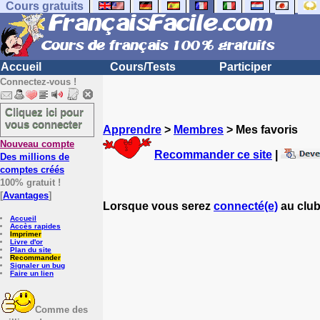
Cours gratuits
Accueil
Cours/Tests
Participer
Connectez-vous !
Cliquez ici pour
vous connecter
Apprendre
>
Membres
> Mes favoris
Nouveau compte
Recommander ce site
|
Des millions de
comptes créés
100% gratuit !
[
Avantages
]
Lorsque vous serez
connecté(e)
au club
Accueil
Accès rapides
Imprimer
Livre d'or
Plan du site
Recommander
Signaler un bug
Faire un lien
Comme des