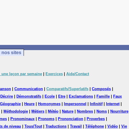
 nos sites
 une leçon par semaine
|
Exercices
|
Aide/Contact
anson
|
Communication
|
Comparatifs/Superlatifs
|
Composés
|
|
Décrire
|
Démonstratifs
|
Ecole
|
Etre
|
Exclamations
|
Famille
|
Faux
Géographie
|
Heure
|
Homonymes
|
Impersonnel
|
Infinitif
|
Internet
|
|
Méthodologie
|
Métiers
|
Météo
|
Nature
|
Nombres
|
Noms
|
Nourriture
mes
|
Pronominaux
|
Pronoms
|
Prononciation
|
Proverbes
|
ts de niveau
|
Tous/Tout
|
Traductions
|
Travail
|
Téléphone
|
Vidéo
|
Vie