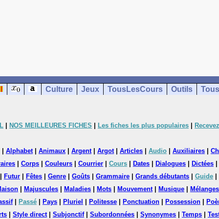
Culture
Jeux
TousLesCours
Outils
Tous
L
|
NOS MEILLEURES FICHES
|
Les fiches les plus populaires
|
Recevez
|
Alphabet
|
Animaux
|
Argent
|
Argot
|
Articles
|
Audio
|
Auxiliaires
|
Ch
aires
|
Corps
|
Couleurs
|
Courrier
|
Cours
|
Dates
|
Dialogues
|
Dictées
|
Futur
|
Fêtes
|
Genre
|
Goûts
|
Grammaire
|
Grands débutants
|
Guide
|
aison
|
Majuscules
|
Maladies
|
Mots
|
Mouvement
|
Musique
|
Mélanges
assif
|
Passé
|
Pays
|
Pluriel
|
Politesse
|
Ponctuation
|
Possession
|
Poè
rts
|
Style direct
|
Subjonctif
|
Subordonnées
|
Synonymes
|
Temps
|
Tes